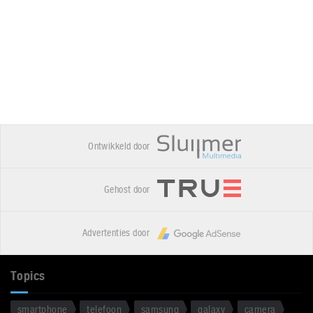
Ontwikkeld door
Gehost door
Advertenties door
Topics
smartphone
telefoon
samsung
galaxy
camera