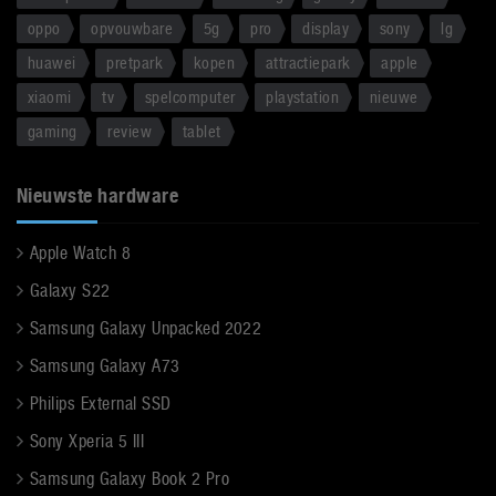
oppo
opvouwbare
5g
pro
display
sony
lg
huawei
pretpark
kopen
attractiepark
apple
xiaomi
tv
spelcomputer
playstation
nieuwe
gaming
review
tablet
Nieuwste hardware
Apple Watch 8
Galaxy S22
Samsung Galaxy Unpacked 2022
Samsung Galaxy A73
Philips External SSD
Sony Xperia 5 III
Samsung Galaxy Book 2 Pro