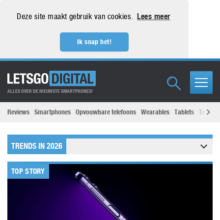
Deze site maakt gebruik van cookies.
Lees meer
Ik snap het!
ALLES OVER DE NIEUWSTE SMARTPHONES!
Reviews
Smartphones
Opvouwbare telefoons
Wearables
Tablets
Televisi
TRENDS IN 2026
TOP STORY