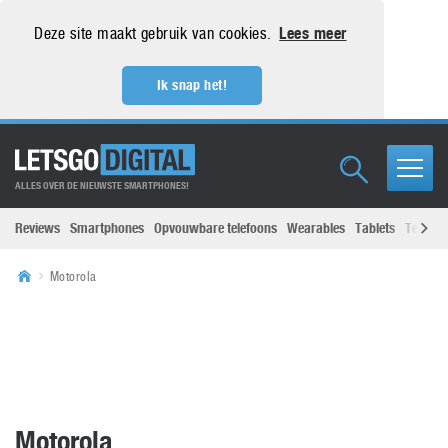
Deze site maakt gebruik van cookies.
Lees meer
Ik snap het!
ALLES OVER DE NIEUWSTE SMARTPHONES!
Reviews
Smartphones
Opvouwbare telefoons
Wearables
Tablets
Televisi
Motorola
Motorola