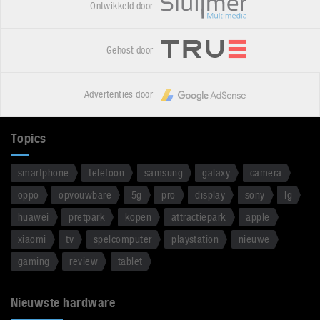
Ontwikkeld door
Gehost door
Advertenties door
Topics
smartphone
telefoon
samsung
galaxy
camera
oppo
opvouwbare
5g
pro
display
sony
lg
huawei
pretpark
kopen
attractiepark
apple
xiaomi
tv
spelcomputer
playstation
nieuwe
gaming
review
tablet
Nieuwste hardware