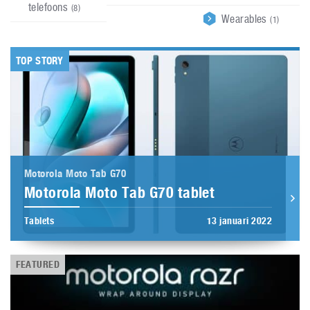
telefoons
(8)
Wearables
(1)
TOP STORY
Motorola Moto Tab G70
Motorola Moto Tab G70 tablet
Tablets
13 januari 2022
FEATURED