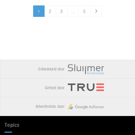
2
3
…
5
1
Ontwikkeld door
Gehost door
Advertenties door
Topics