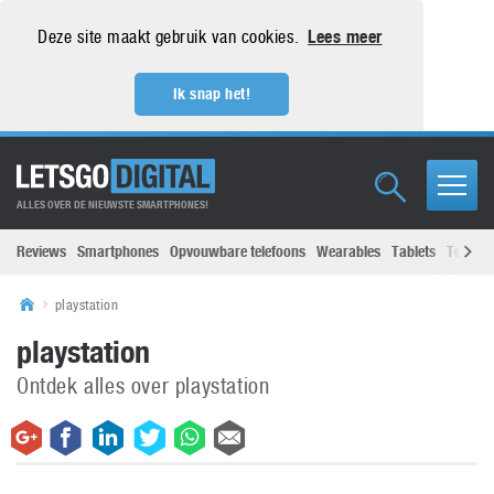
Deze site maakt gebruik van cookies.
Lees meer
Ik snap het!
ALLES OVER DE NIEUWSTE SMARTPHONES!
Reviews
Smartphones
Opvouwbare telefoons
Wearables
Tablets
Televisi
playstation
playstation
Ontdek alles over playstation