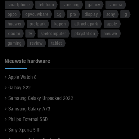
smartphone
telefoon
samsung
galaxy
camera
oppo
opvouwbare
5g
pro
display
sony
lg
huawei
pretpark
kopen
attractiepark
apple
xiaomi
tv
spelcomputer
playstation
nieuwe
gaming
review
tablet
Nieuwste hardware
Apple Watch 8
Galaxy S22
Samsung Galaxy Unpacked 2022
Samsung Galaxy A73
Philips External SSD
Sony Xperia 5 III