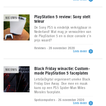
PlayStation 5 review: Sony stelt
NIEUWS
teleur
De Sony PS5 is eindelijk verkrijgbaar in
Nederland! Wat mag je verwachten van
de PlayStation 5 en is deze console z’n
prijs waard?
Reviews - 28 november 2020
Lees meer
Black Friday winactie: Custom-
NIEUWS
made PlayStation 5 faceplates
LetsGoDigital organiseert unieke Black
Friday Give Away. Doe mee en maak
kans op een PS5 Spider-Man Miles
Morales faceplate.
Spelcomputers - 26 november 2020
Lees meer