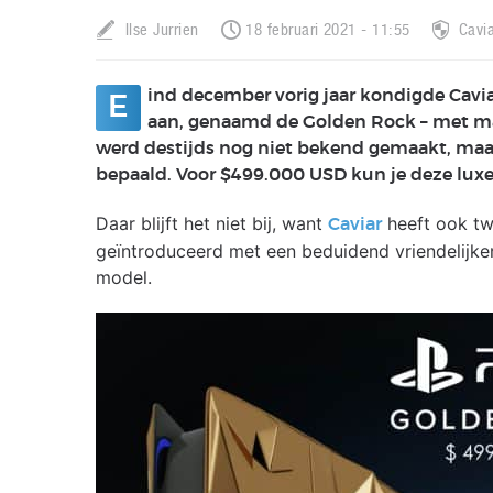
Ilse Jurrien
18 februari 2021 - 11:55
Cavi
ind december vorig jaar kondigde Cavi
E
aan, genaamd de Golden Rock – met maar
werd destijds nog niet bekend gemaakt, maar
bepaald. Voor $499.000 USD kun je deze lux
Daar blijft het niet bij, want
heeft ook t
Caviar
geïntroduceerd met een beduidend vriendelijker
model.