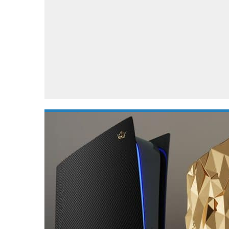
Accessoires
Gratis producten
HTC
Samsung
S
Apps
Hardware
S
Beurzen
Home entertainment
S
Camcorders
Industrie nieuws
S