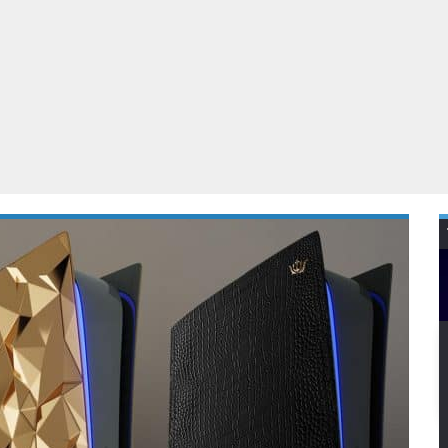
Virtual Reality
Alle merken
Olympus
martphones
Wearables
peakers & HiFi
Alle categorieën
pelcomputers
ysteemcamera’s