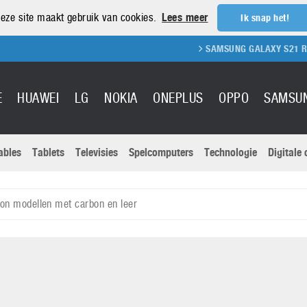
eze site maakt gebruik van cookies.
Lees meer
Ik snap het!
SAMSUNG GALAXY S21 REVIEW
E
HUAWEI
LG
NOKIA
ONEPLUS
OPPO
SAMSU
ables
Tablets
Televisies
Spelcomputers
Technologie
Digitale
Actuele nieu
Sony
Panasonic
tion modellen met carbon en leer
Vivo
Google
onitoren
Tablets
Xiaomi
Microsoft
pvouwbare
Technologie
Canon
Nintendo
elefoons
Televisies
Nikon
S & Software