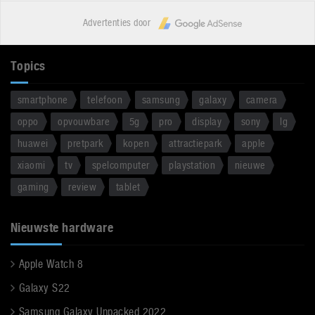
Advertenties door
Topics
smartphone
telefoon
samsung
galaxy
camera
oppo
opvouwbare
5g
pro
display
sony
lg
huawei
pretpark
kopen
attractiepark
apple
xiaomi
tv
spelcomputer
playstation
nieuwe
gaming
review
tablet
Nieuwste hardware
Apple Watch 8
Galaxy S22
Samsung Galaxy Unpacked 2022