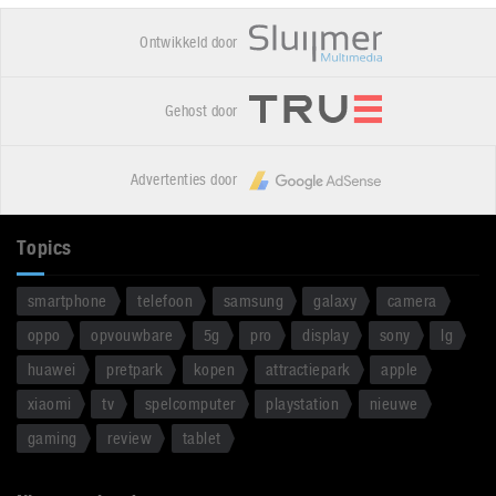
Ontwikkeld door
Gehost door
Advertenties door
Topics
smartphone
telefoon
samsung
galaxy
camera
oppo
opvouwbare
5g
pro
display
sony
lg
huawei
pretpark
kopen
attractiepark
apple
xiaomi
tv
spelcomputer
playstation
nieuwe
gaming
review
tablet