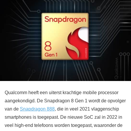
Qualcomm heeft een uiterst krachtige mobile processor
aangekondigd. De Snapdragon 8 Gen 1 wordt de opvolger
van de
Snapdragon 888
, die in veel 2021 vlaggenschip
smartphones is toegepast. De nieuwe SoC zal in 2022 in
veel high-end telefoons worden toegepast, waaronder de