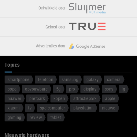
Ontwikkeld door
Gehost door
Advertenties door
Topics
smartphone
telefoon
samsung
galaxy
camera
oppo
opvouwbare
5g
pro
display
sony
lg
huawei
pretpark
kopen
attractiepark
apple
xiaomi
tv
spelcomputer
playstation
nieuwe
gaming
review
tablet
Nieuwste hardware