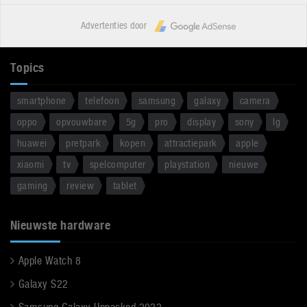
Advertenties door
Topics
smartphone
telefoon
samsung
galaxy
camera
oppo
opvouwbare
5g
pro
display
sony
lg
huawei
pretpark
kopen
attractiepark
apple
xiaomi
tv
spelcomputer
playstation
nieuwe
gaming
review
tablet
Nieuwste hardware
Apple Watch 8
Galaxy S22