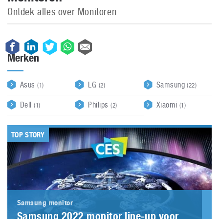
Ontdek alles over Monitoren
Merken
Asus
LG
Samsung
(1)
(2)
(22)
Dell
Philips
Xiaomi
(1)
(2)
(1)
TOP STORY
Samsung monitor
Samsung 2022 monitor line-up voor