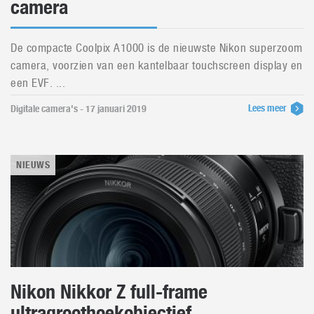
camera
De compacte Coolpix A1000 is de nieuwste Nikon superzoom
camera, voorzien van een kantelbaar touchscreen display en
een EVF. ...
Lees meer
Digitale camera's - 17 januari 2019
NIEUWS
Nikon Nikkor Z full-frame
ultragroothoekobjectief