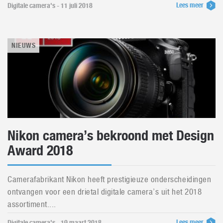
Lees meer
Digitale camera's - 11 juli 2018
NIEUWS
Nikon camera’s bekroond met Design
Award 2018
Camerafabrikant Nikon heeft prestigieuze onderscheidingen
ontvangen voor een drietal digitale camera’s uit het 2018
assortiment....
Lees meer
Digitale camera's - 19 maart 2018