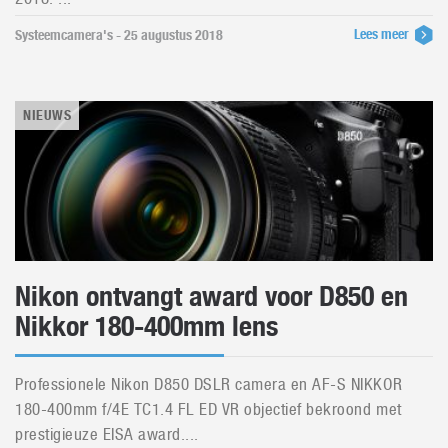
Lees meer
Systeemcamera's - 25 augustus 2018
NIEUWS
Nikon ontvangt award voor D850 en
Nikkor 180-400mm lens
Professionele Nikon D850 DSLR camera en AF-S NIKKOR
180-400mm f/4E TC1.4 FL ED VR objectief bekroond met
prestigieuze EISA award....