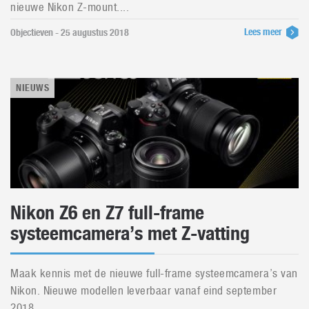
nieuwe Nikon Z-mount....
Lees meer
Objectieven - 25 augustus 2018
NIEUWS
Nikon Z6 en Z7 full-frame
systeemcamera’s met Z-vatting
Maak kennis met de nieuwe full-frame systeemcamera’s van
Nikon. Nieuwe modellen leverbaar vanaf eind september
2018. ...