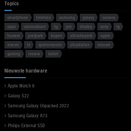
Topics
smartphone
telefoon
samsung
galaxy
camera
oppo
opvouwbare
5g
pro
display
sony
lg
huawei
pretpark
kopen
attractiepark
apple
xiaomi
tv
spelcomputer
playstation
nieuwe
gaming
review
tablet
Nieuwste hardware
Apple Watch 8
Galaxy S22
Samsung Galaxy Unpacked 2022
Samsung Galaxy A73
Philips External SSD