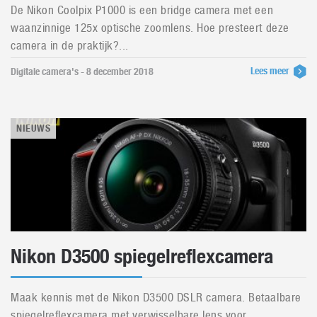
De Nikon Coolpix P1000 is een bridge camera met een
waanzinnige 125x optische zoomlens. Hoe presteert deze
camera in de praktijk?...
Lees meer
Digitale camera's - 8 december 2018
NIEUWS
Nikon D3500 spiegelreflexcamera
Maak kennis met de Nikon D3500 DSLR camera. Betaalbare
spiegelreflexcamera met verwisselbare lens voor