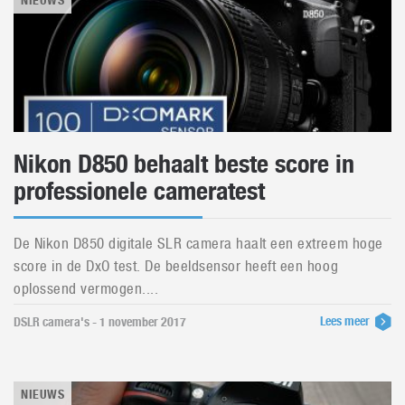
NIEUWS
Nikon D850 behaalt beste score in
professionele cameratest
De Nikon D850 digitale SLR camera haalt een extreem hoge
score in de DxO test. De beeldsensor heeft een hoog
oplossend vermogen....
Lees meer
DSLR camera's - 1 november 2017
NIEUWS