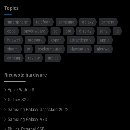
Topics
smartphone
telefoon
samsung
galaxy
camera
oppo
opvouwbare
5g
pro
display
sony
lg
huawei
pretpark
kopen
attractiepark
apple
xiaomi
tv
spelcomputer
playstation
nieuwe
gaming
review
tablet
Nieuwste hardware
Apple Watch 8
Galaxy S22
Samsung Galaxy Unpacked 2022
Samsung Galaxy A73
Philips External SSD