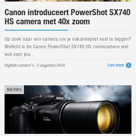
Canon introduceert PowerShot SX740
HS camera met 40x zoom
Op zoek naar een camera om je vakantiepret vast te leggen?
Wellicht is de Canon PowerShot SX740 HS zoomcamera wel
wat voor jou....
Lees meer
Digitale camera's - 2 augustus 2018
NIEUWS