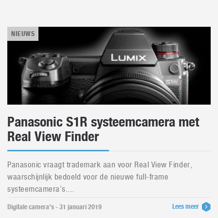
NIEUWS
Panasonic S1R systeemcamera met
Real View Finder
Panasonic vraagt trademark aan voor Real View Finder,
waarschijnlijk bedoeld voor de nieuwe full-frame
systeemcamera’s....
Lees meer
Digitale camera's - 31 januari 2019