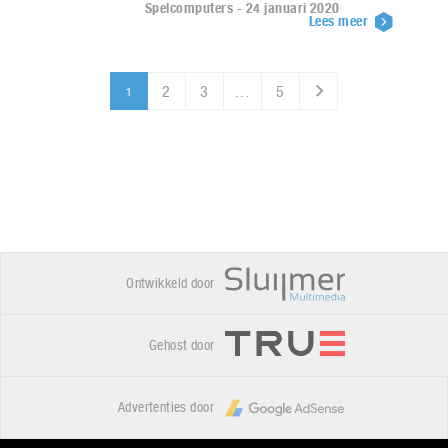
Spelcomputers - 24 januari 2020
Lees meer
2
3
…
5
1
Ontwikkeld door
Gehost door
Advertenties door