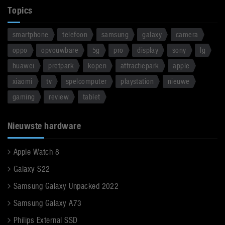
Topics
smartphone
telefoon
samsung
galaxy
camera
oppo
opvouwbare
5g
pro
display
sony
lg
huawei
pretpark
kopen
attractiepark
apple
xiaomi
tv
spelcomputer
playstation
nieuwe
gaming
review
tablet
Nieuwste hardware
Apple Watch 8
Galaxy S22
Samsung Galaxy Unpacked 2022
Samsung Galaxy A73
Philips External SSD