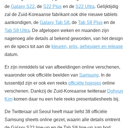
de
Galaxy S22
, de
S22 Plus
en de
S22 Ultra
. Gelijktijdig
zal de Zuid-Koreaanse fabrikant ook drie nieuwe tablets
aankondigen, de
Galaxy Tab S8
, de
Tab S8 Plus
en de
Tab S8 Ultra
. De afgelopen weken en maanden zijn
nagenoeg alle details al bekend geworden, van het design
en de specs tot aan de
kleuren, prijs, geheugen en release
datum.
Er zijn inmiddels tal van afbeeldingen online verschenen,
waaronder ook officiële beelden van
Samsung
. In de
tussentijd zijn er ook een reeks
officiële hoesjes
online
verschenen. Dankzij de Zuid-Koreaanse twitteraar
Dohyun
Kim
komen daar nu een hele reeks presentatiesheets bij.
De Twitteraar uit Seoul heeft maar liefst 38 officiële
Samsung sheets online gezet, waarin alle details omtrent
de Galaxy S22 line-up en de Tab S8 line-up aan bod