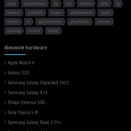
oppo
opvouwbare
5g
pro
display
sony
lg
huawei
pretpark
kopen
attractiepark
apple
xiaomi
tv
spelcomputer
playstation
nieuwe
gaming
review
tablet
Nieuwste hardware
Apple Watch 8
Galaxy S22
Samsung Galaxy Unpacked 2022
Samsung Galaxy A73
Philips External SSD
Sony Xperia 5 III
Samsung Galaxy Book 2 Pro