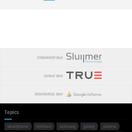
Ontwikkeld door
Gehost door
Advertenties door
Topics
smartphone
telefoon
samsung
galaxy
camera