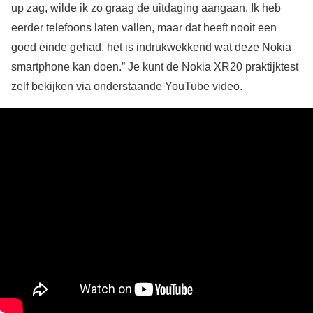
up zag, wilde ik zo graag de uitdaging aangaan. Ik heb
eerder telefoons laten vallen, maar dat heeft nooit een
goed einde gehad, het is indrukwekkend wat deze Nokia
smartphone kan doen.” Je kunt de Nokia XR20 praktijktest
zelf bekijken via onderstaande YouTube video.