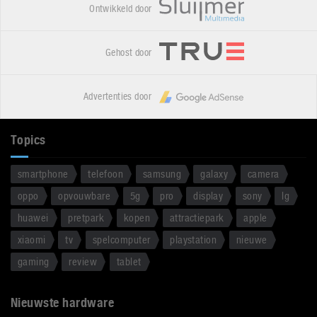
Ontwikkeld door
Gehost door
Advertenties door
Topics
smartphone
telefoon
samsung
galaxy
camera
oppo
opvouwbare
5g
pro
display
sony
lg
huawei
pretpark
kopen
attractiepark
apple
xiaomi
tv
spelcomputer
playstation
nieuwe
gaming
review
tablet
Nieuwste hardware