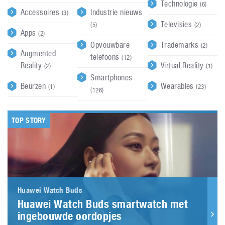
Technologie
(6)
Accessoires
Industrie nieuws
(3)
Televisies
(5)
(2)
Apps
(2)
Opvouwbare
Trademarks
(2)
Augmented
telefoons
(12)
Reality
Virtual Reality
(2)
(1)
Smartphones
Beurzen
Wearables
(1)
(23)
(126)
TOP STORY
Huawei Watch Buds
Huawei Watch Buds smartwatch met
ingebouwde oordopjes