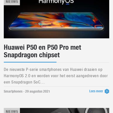
NIEUWS
Huawei P50 en P50 Pro met
Snapdragon chipset
De nieuwste P-serie smartphones van Huawei draaien op
HarmonyOS 2.0 en worden voor het eerst aangedreven door
een Snapdragon SoC....
Lees meer
Smartphones - 29 augustus 2021
NIEUWS