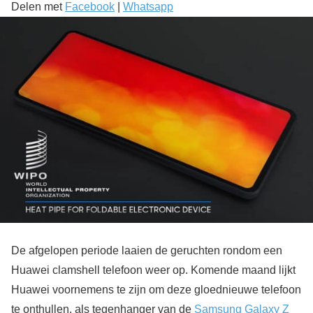
Delen met
Facebook
|
Whatsapp
De afgelopen periode laaien de geruchten rondom een
Huawei clamshell telefoon weer op. Komende maand lijkt
Huawei voornemens te zijn om deze gloednieuwe telefoon
te onthullen, als tegenhanger van de
Samsung Galaxy Z