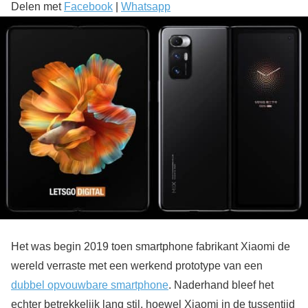
Delen met
Facebook
|
Whatsapp
Het was begin 2019 toen smartphone fabrikant Xiaomi de
wereld verraste met een werkend prototype van een
dubbel opvouwbare smartphone
. Naderhand bleef het
echter betrekkelijk lang stil, hoewel Xiaomi in de tussentijd