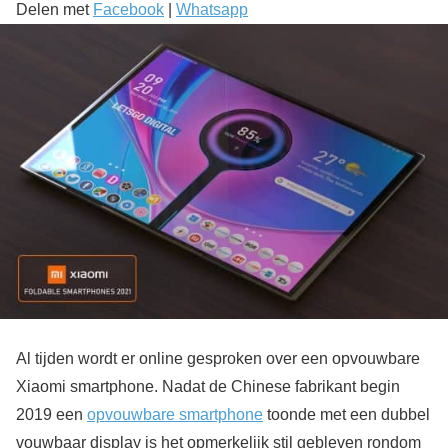
Delen met
Facebook
|
Whatsapp
Al tijden wordt er online gesproken over een opvouwbare
Xiaomi smartphone. Nadat de Chinese fabrikant begin
2019 een
opvouwbare smartphone
toonde met een dubbel
vouwbaar display is het opmerkelijk stil gebleven rondom