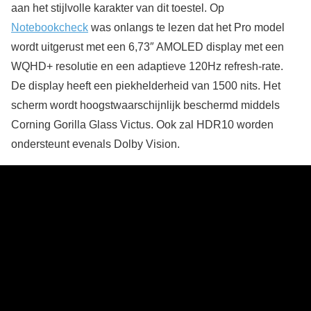
aan het stijlvolle karakter van dit toestel. Op
Notebookcheck
was onlangs te lezen dat het Pro model
wordt uitgerust met een 6,73″ AMOLED display met een
WQHD+ resolutie en een adaptieve 120Hz refresh-rate.
De display heeft een piekhelderheid van 1500 nits. Het
scherm wordt hoogstwaarschijnlijk beschermd middels
Corning Gorilla Glass Victus. Ook zal HDR10 worden
ondersteunt evenals Dolby Vision.