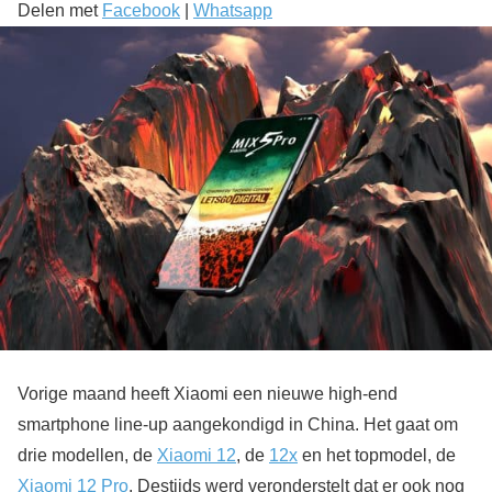
Delen met
Facebook
|
Whatsapp
Vorige maand heeft Xiaomi een nieuwe high-end
smartphone line-up aangekondigd in China. Het gaat om
drie modellen, de
Xiaomi 12
, de
12x
en het topmodel, de
Xiaomi 12 Pro
. Destijds werd veronderstelt dat er ook nog