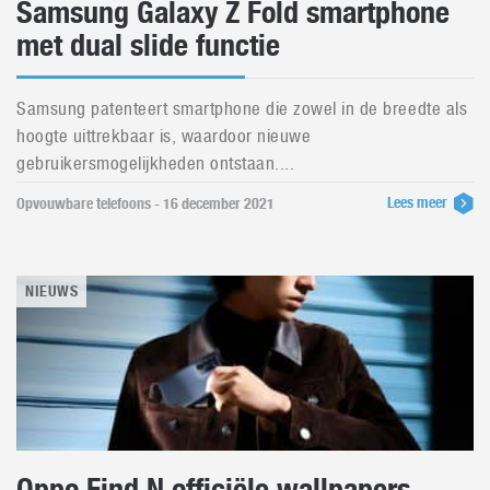
Samsung Galaxy Z Fold smartphone
met dual slide functie
Samsung patenteert smartphone die zowel in de breedte als
hoogte uittrekbaar is, waardoor nieuwe
gebruikersmogelijkheden ontstaan....
Lees meer
Opvouwbare telefoons - 16 december 2021
NIEUWS
Oppo Find N officiële wallpapers