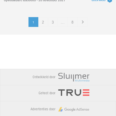
Opvouwbare telefoons - 20 november 2021
2
3
…
8
1
Ontwikkeld door
Gehost door
Advertenties door