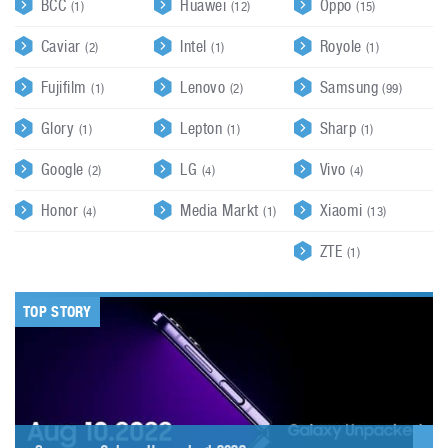
BCC
Huawei
Oppo
(1)
(12)
(15)
Caviar
Intel
Royole
(2)
(1)
(1)
Fujifilm
Lenovo
Samsung
(1)
(2)
(99)
Glory
Lepton
Sharp
(1)
(1)
(1)
Google
LG
Vivo
(2)
(4)
(4)
Honor
Media Markt
Xiaomi
(4)
(1)
(13)
ZTE
(1)
TOP STORY