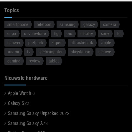
Topics
smartphone
telefoon
samsung
galaxy
camera
oppo
opvouwbare
5g
pro
display
sony
lg
huawei
pretpark
kopen
attractiepark
apple
xiaomi
tv
spelcomputer
playstation
nieuwe
gaming
review
tablet
Nieuwste hardware
Apple Watch 8
Galaxy S22
Samsung Galaxy Unpacked 2022
Samsung Galaxy A73