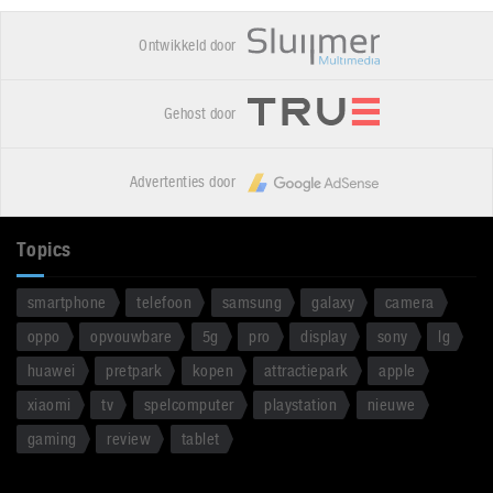
Ontwikkeld door
Gehost door
Advertenties door
Topics
smartphone
telefoon
samsung
galaxy
camera
oppo
opvouwbare
5g
pro
display
sony
lg
huawei
pretpark
kopen
attractiepark
apple
xiaomi
tv
spelcomputer
playstation
nieuwe
gaming
review
tablet