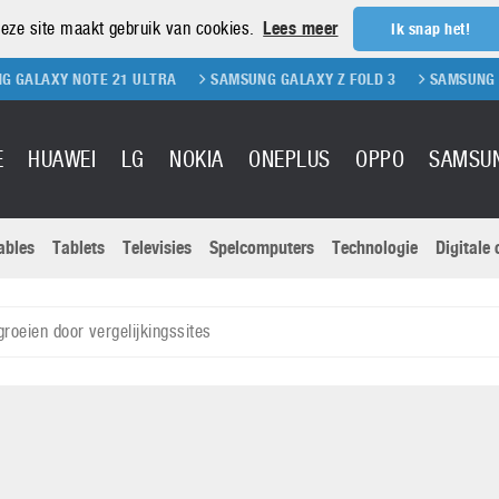
eze site maakt gebruik van cookies.
Lees meer
Ik snap het!
Y NOTE 21 ULTRA
SAMSUNG GALAXY Z FOLD 3
SAMSUNG GALAXY Z
E
HUAWEI
LG
NOKIA
ONEPLUS
OPPO
SAMSU
ables
Tablets
Televisies
Spelcomputers
Technologie
Digitale
Actuele nieu
Sony
Panasonic
groeien door vergelijkingssites
Vivo
Google
onitoren
Tablets
Xiaomi
Microsoft
pvouwbare
Technologie
Canon
Nintendo
elefoons
Televisies
Nikon
S & Software