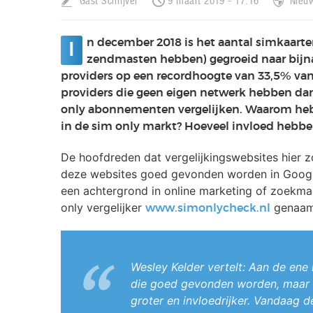
Gast Schrijver
9 maart 2019 - 17:16
Nieu
n december 2018 is het aantal simkaarten
I
zendmasten hebben) gegroeid naar bijna
providers op een recordhoogte van 33,5% van 
providers die geen eigen netwerk hebben da
only abonnementen vergelijken. Waarom hebb
in de sim only markt? Hoeveel invloed hebben
De hoofdreden dat vergelijkingswebsites hier zo
deze websites goed gevonden worden in Googl
een achtergrond in online marketing of zoekma
only vergelijker
genaa
www.simonlycheck.nl
Wesley Kelder vertelt: Aan de ene 
die goed gevonden worden, maar 
groter en invloedrijker. Vandaag 