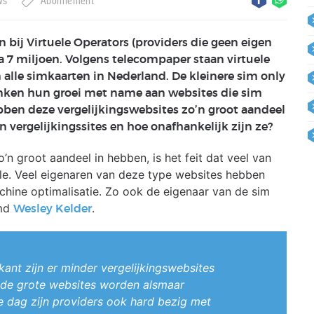
ws
Abonnement
 bij Virtuele Operators (providers die geen eigen
 7 miljoen. Volgens telecompaper staan virtuele
alle simkaarten in Nederland. De kleinere sim only
nken hun groei met name aan websites die sim
en deze vergelijkingswebsites zo’n groot aandeel
 vergelijkingssites en hoe onafhankelijk zijn ze?
’n groot aandeel in hebben, is het feit dat veel van
e. Veel eigenaren van deze type websites hebben
chine optimalisatie. Zo ook de eigenaar van de sim
md
.
Wesley Kelder
kant zijn er minder vergelijkingswebsites
de grote websites worden alsmaar
de dag zijn providers ook hard bezig met