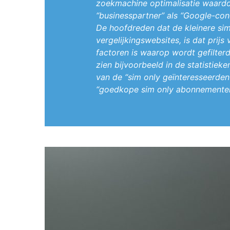
zoekmachine optimalisatie waardo
“businesspartner” als “Google-con
De hoofdreden dat de kleinere sim
vergelijkingswebsites, is dat prij
factoren is waarop wordt gefilterd
zien bijvoorbeeld in de statistie
van de “sim only geïnteresseerden” 
“goedkope sim only abonnementen”