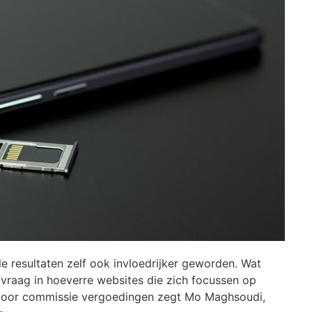
e resultaten zelf ook invloedrijker geworden. Wat
vraag in hoeverre websites die zich focussen op
n door commissie vergoedingen zegt Mo Maghsoudi,