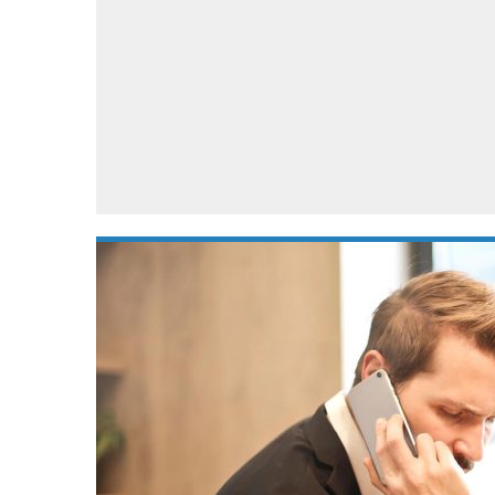
Accessoires
Gratis producten
HTC
Samsung
S
Apps
Hardware
S
Beurzen
Home entertainment
S
Camcorders
Industrie nieuws
S