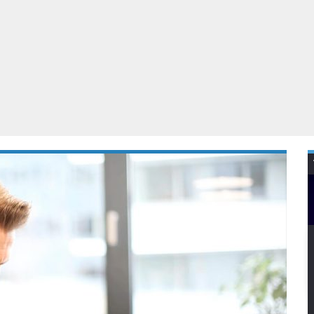
Virtual Reality
Alle merken
Olympus
martphones
Wearables
peakers & HiFi
Alle categorieën
pelcomputers
ysteemcamera’s