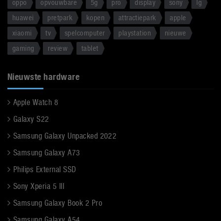
oppo
opvouwbare
5g
pro
display
sony
lg
huawei
pretpark
kopen
attractiepark
apple
xiaomi
tv
spelcomputer
playstation
nieuwe
gaming
review
tablet
Nieuwste hardware
Apple Watch 8
Galaxy S22
Samsung Galaxy Unpacked 2022
Samsung Galaxy A73
Philips External SSD
Sony Xperia 5 III
Samsung Galaxy Book 2 Pro
Samsung Galaxy A54