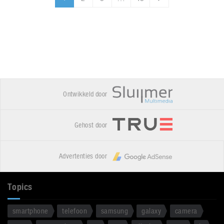
Ontwikkeld door
Gehost door
Advertenties door
Topics
smartphone
telefoon
samsung
galaxy
camera