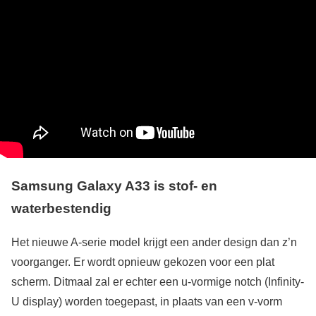
Samsung Galaxy A33 is stof- en
waterbestendig
Het nieuwe A-serie model krijgt een ander design dan z’n
voorganger. Er wordt opnieuw gekozen voor een plat
scherm. Ditmaal zal er echter een u-vormige notch (Infinity-
U display) worden toegepast, in plaats van een v-vorm