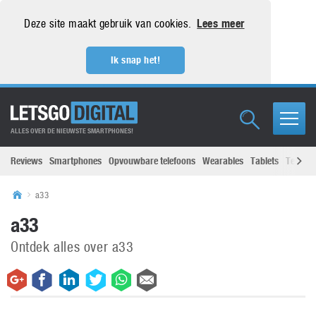
Deze site maakt gebruik van cookies.
Lees meer
Ik snap het!
ALLES OVER DE NIEUWSTE SMARTPHONES!
Reviews
Smartphones
Opvouwbare telefoons
Wearables
Tablets
Televisi
a33
a33
Ontdek alles over a33