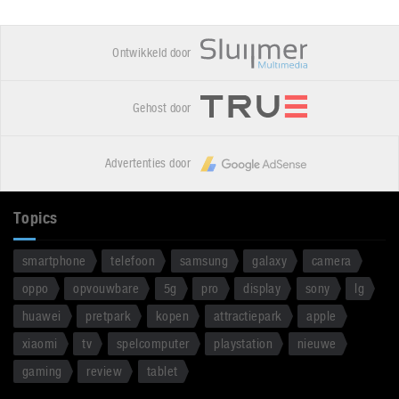
Ontwikkeld door
Gehost door
Advertenties door
Topics
smartphone
telefoon
samsung
galaxy
camera
oppo
opvouwbare
5g
pro
display
sony
lg
huawei
pretpark
kopen
attractiepark
apple
xiaomi
tv
spelcomputer
playstation
nieuwe
gaming
review
tablet