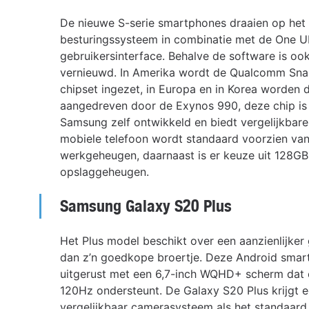
De nieuwe S-serie smartphones draaien op het
besturingssysteem in combinatie met de One UI
gebruikersinterface. Behalve de software is oo
vernieuwd. In Amerika wordt de Qualcomm Sn
chipset ingezet, in Europa en in Korea worden 
aangedreven door de Exynos 990, deze chip is
Samsung zelf ontwikkeld en biedt vergelijkbare
mobiele telefoon wordt standaard voorzien va
werkgeheugen, daarnaast is er keuze uit 128G
opslaggeheugen.
Samsung Galaxy S20 Plus
Het Plus model beschikt over een aanzienlijker 
dan z’n goedkope broertje. Deze Android sma
uitgerust met een 6,7-inch WQHD+ scherm dat
120Hz ondersteunt. De Galaxy S20 Plus krijgt 
vergelijkbaar camerasysteem als het standaard