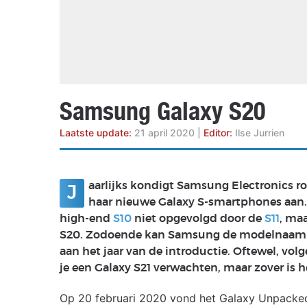
Accessoires
Gratis producten
HTC
Samsung
S
Apps
Hardware
S
Beurzen
Home entertainment
S
Camcorders
Industrie nieuws
S
Samsung Galaxy S20
Laatste update:
21 april 2020
|
Editor:
Ilse Jurrien
aarlijks kondigt Samsung Electronics ro
J
haar nieuwe Galaxy S-smartphones aan. D
high-end
S10
niet opgevolgd door de
S11
, ma
S20. Zodoende kan Samsung de modelnaam 
aan het jaar van de introductie. Oftewel, vol
je een Galaxy S21 verwachten, maar zover is h
Op 20 februari 2020 vond het Galaxy Unpack