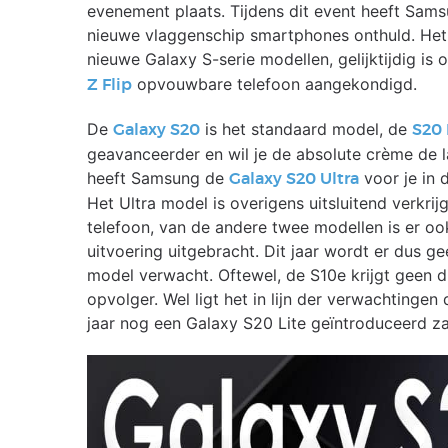
evenement plaats. Tijdens dit event heeft Sam
nieuwe vlaggenschip smartphones onthuld. Het
nieuwe Galaxy S-serie modellen, gelijktijdig is
opvouwbare telefoon aangekondigd.
Z Flip
De
is het standaard model, de
Galaxy S20
S20 
geavanceerder en wil je de absolute crème de 
heeft Samsung de
voor je in 
Galaxy S20 Ultra
Het Ultra model is overigens uitsluitend verkrij
telefoon, van de andere twee modellen is er o
uitvoering uitgebracht. Dit jaar wordt er dus ge
model verwacht. Oftewel, de S10e krijgt geen d
opvolger. Wel ligt het in lijn der verwachtingen d
jaar nog een Galaxy S20 Lite geïntroduceerd z