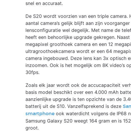
snel en accuraat.
De S20 wordt voorzien van een triple camera. 
aantal camera’s gelijk blijft aan zijn voorganger
lensconfiguratie wel degelijk. Met name de tel
heeft een behoorlijke upgrade gekregen. Naast
megapixel groothoek camera en een 12 megapi
ultragroothoekcamera wordt er een 64 megapix
camera ingebouwd. Deze lens kan 3x optisch en
inzoomen. Ook is het mogelijk om 8K video’s 
30fps.
Zoals elk jaar wordt ook de accucapaciteit ver
basis model beschikt over een 4.000 mAh batter
aanzienlijke upgrade is ten opzichte van de 3
batterij uit de S10. Vanzelfsprekend is deze
Sa
ook waterdicht volgens de IP68 n
smartphone
Samsung Galaxy S20 weegt 164 gram en is 1
groot.