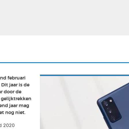
Virtual Reality
Alle merken
Olympus
martphones
Wearables
peakers & HiFi
Alle categorieën
pelcomputers
ysteemcamera’s
nd februari
it jaar is de
ar door de
gelijktrekken
gend jaar mag
et nog niet.
ed 2020