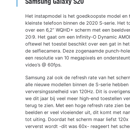
Samsung Galaxy S20
Het instapmodel is het goedkoopste model en 
kleinste telefoon binnen de 2020 S-serie. Het t
over een 6,2” WQHD+ scherm met een beeldve
20:9. Het gaat om een Infinity-O Dynamic AMO
oftewel het toestel beschikt over een gat in he
de selfiecamera. Deze zogenaamde punch-hole
een resolutie van 10 megapixels en ondersteun
video’s @ 60fps.
Samsung zal ook de refresh rate van het scher
alle nieuwe modellen binnen de S-serie hebben
verversingssnelheid van 120Hz. Dit is overigens
we dit jaar bij veel meer high-end toestellen v
terug te zien. Met een hoge refresh rate zien 
beelden er veel vloeiender uit, dit komt met n
tot uiting. Doordat het scherm maar liefst 120
ververst wordt -dit was 60x- reageert het sche