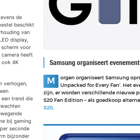
tevens de
oestel beschikt
rhouding van
LED display,
t scherm voor
 camera heeft
Samsung organiseert evenement 
t ook 4K
orgen organiseert Samsung opn
M
m verhogen,
Unpacked for Every Fan’. Het ev
 een
zijn, er worden verschillende nieuwe
 een trend die
S20 Fan Edition – als goedkoop alterna
erwachten
S20
.
bewegende
ame bij gaming
x per seconde
rm bijzonder