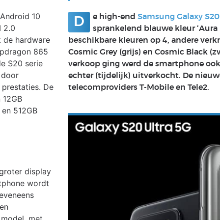
 Android 10
e high-end
Samsung Galaxy S20
D
 2.0
sprankelend blauwe kleur ‘Aura 
k de hardware
beschikbare kleuren op 4, andere verkri
apdragon 865
Cosmic Grey (grijs) en Cosmic Black (zw
de S20 serie
verkoop ging werd de smartphone ook g
 door
echter (tijdelijk) uitverkocht. De nieuw
 prestaties. De
telecomproviders T-Mobile en Tele2.
n 12GB
B en 512GB
groter display
rtphone wordt
 eveneens
een
 model, met