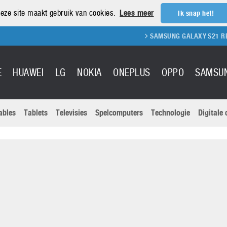
eze site maakt gebruik van cookies.
Lees meer
Ik snap het!
SAMSUNG GALAXY S21 REVIEW
E
HUAWEI
LG
NOKIA
ONEPLUS
OPPO
SAMSU
ables
Tablets
Televisies
Spelcomputers
Technologie
Digitale
Actuele nieu
Sony
Panasonic
Vivo
Google
onitoren
Tablets
Xiaomi
Microsoft
pvouwbare
Technologie
Canon
Nintendo
elefoons
Televisies
Nikon
S & Software