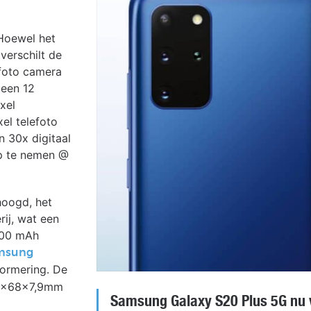
Hoewel het
 verschilt de
efoto camera
 een 12
xel
el telefoto
 30x digitaal
op te nemen @
hoogd, het
ij, wat een
.400 mAh
msung
ormering. De
52x68x7,9mm
Samsung Galaxy S20 Plus 5G nu v