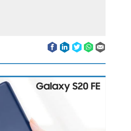
Galaxy
11 augustus 2025
Robot tentoonstelling van Chriet Titulaer in
Bonami Museum
25 oktober 2024