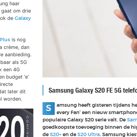
sung haar
 gaat om drie
 ook de
Galaxy
is nog
Plus
la crème, dan
de aanbieding.
gbaar als 5G
ok een 4G
en budget ‘e’
irecte
Samsung Galaxy S20 FE 5G telef
at later dit
al worden.
amsung heeft gisteren tijdens h
S
every Fan’ een nieuw smartphon
populaire Galaxy S20 serie valt. De
Sam
goedkoopste toevoeging binnen de high
de
S20+
en de
S20 Ultra
. Samsung kiest