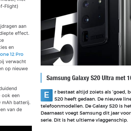
f-Flight)
ijdragen aan
diepte effect.
ke
ies en
one 12 Pro
bij verwacht
gen op nieuwe
Samsung Galaxy S20 Ultra met 
duidend
r bestaat altijd zoiets als ‘goed,
E
e ook een
S20 heeft gedaan. De nieuwe line
 mAh batterij.
telefoonmodellen. De Galaxy S20 is he
gen van de
Daarnaast voegt Samsung dit jaar voor 
serie. Dit is het ultieme vlaggenschip.