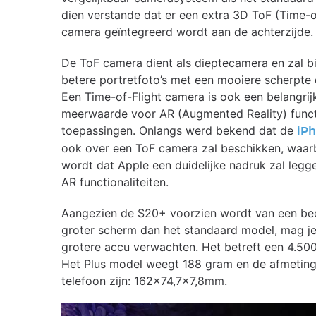
dien verstande dat er een extra 3D ToF (Time-o
camera geïntegreerd wordt aan de achterzijde.
De ToF camera dient als dieptecamera en zal b
betere portretfoto’s met een mooiere scherpte 
Een Time-of-Flight camera is ook een belangrij
meerwaarde voor AR (Augmented Reality) funct
toepassingen. Onlangs werd bekend dat de
iPh
ook over een ToF camera zal beschikken, waar
wordt dat Apple een duidelijke nadruk zal leg
AR functionaliteiten.
Aangezien de S20+ voorzien wordt van een be
groter scherm dan het standaard model, mag j
grotere accu verwachten. Het betreft een 4.500
Het Plus model weegt 188 gram en de afmetin
telefoon zijn: 162×74,7×7,8mm.