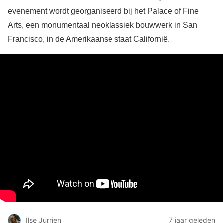
evenement wordt georganiseerd bij het Palace of Fine
Arts, een monumentaal neoklassiek bouwwerk in San
Francisco, in de Amerikaanse staat Californië.
Ilse Jurrien
7 jaar geleden