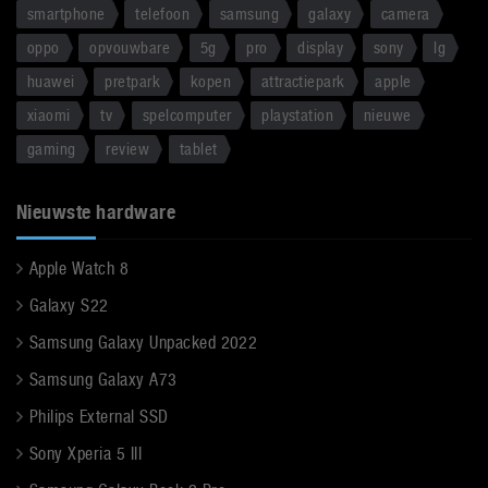
smartphone
telefoon
samsung
galaxy
camera
oppo
opvouwbare
5g
pro
display
sony
lg
huawei
pretpark
kopen
attractiepark
apple
xiaomi
tv
spelcomputer
playstation
nieuwe
gaming
review
tablet
Nieuwste hardware
Apple Watch 8
Galaxy S22
Samsung Galaxy Unpacked 2022
Samsung Galaxy A73
Philips External SSD
Sony Xperia 5 III