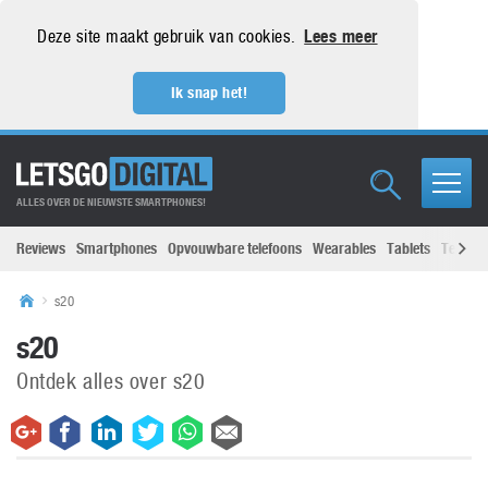
Deze site maakt gebruik van cookies.
Lees meer
Ik snap het!
ALLES OVER DE NIEUWSTE SMARTPHONES!
Reviews
Smartphones
Opvouwbare telefoons
Wearables
Tablets
Televisi
s20
s20
Ontdek alles over s20