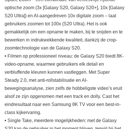
optische zoom (3x [Galaxy S20, Galaxy S20+], 10x [Galaxy
S20 Ultra]) en AI-aangedreven 10x digitale zoom – laat
gebruikers zoomen tot 100x (S20 Ultra). Het is ook
gemakkelijk om een opname te maken, bij te snijden en te
bewerken in indrukwekkende kwaliteit, dankzij de crop-
zoomtechnologie van de Galaxy S20.
•
Filmen op professioneel niveau: de Galaxy S20 biedt 8K-
video-opname, waarmee gebruikers elk detail en
verbluffende kleuren kunnen vastleggen. Met Super
Steady 2.0, met anti-rollstabilisatie en AI-
bewegingsanalyse, zien zelfs de hobbeligste video’s eruit
alsof ze zijn opgenomen met een track en dolly. Cast het
eindresultaat naar een Samsung 8K TV voor een best-in-
class kijkervaring.
•
Single Take, meerdere mogelijkheden: met de Galaxy
S20 kan de gebruiker in het moment blijven, terwijl hij het