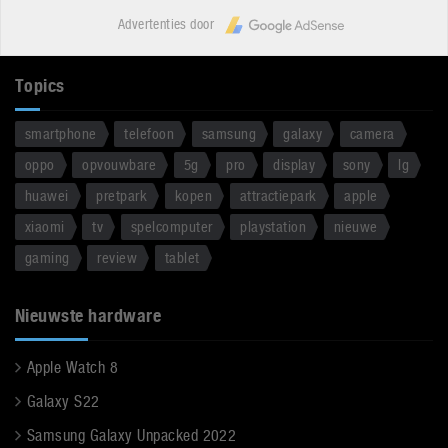
Advertenties door
Topics
smartphone
telefoon
samsung
galaxy
camera
oppo
opvouwbare
5g
pro
display
sony
lg
huawei
pretpark
kopen
attractiepark
apple
xiaomi
tv
spelcomputer
playstation
nieuwe
gaming
review
tablet
Nieuwste hardware
Apple Watch 8
Galaxy S22
Samsung Galaxy Unpacked 2022