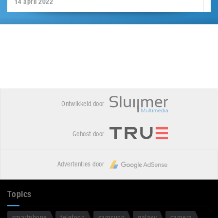
14 april 2022
Ontwikkeld door
Gehost door
Advertenties door
Topics
smartphone
telefoon
samsung
galaxy
camera