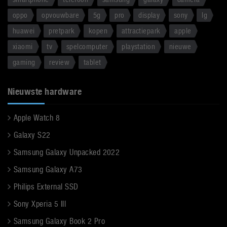
oppo
opvouwbare
5g
pro
display
sony
lg
huawei
pretpark
kopen
attractiepark
apple
xiaomi
tv
spelcomputer
playstation
nieuwe
gaming
review
tablet
Nieuwste hardware
Apple Watch 8
Galaxy S22
Samsung Galaxy Unpacked 2022
Samsung Galaxy A73
Philips External SSD
Sony Xperia 5 III
Samsung Galaxy Book 2 Pro