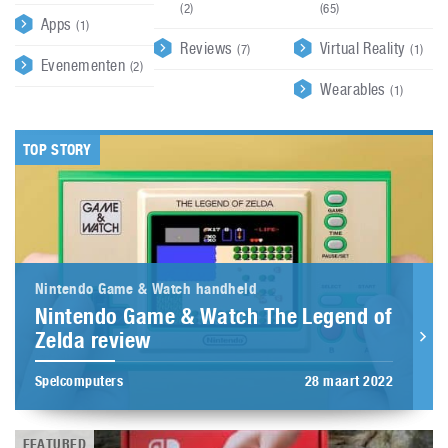
(2)
(65)
Apps
(1)
Reviews
Virtual Reality
(7)
(1)
Evenementen
(2)
Wearables
(1)
TOP STORY
Nintendo Game & Watch handheld
Nintendo Game & Watch The Legend of
Zelda review
Spelcomputers
28 maart 2022
FEATURED