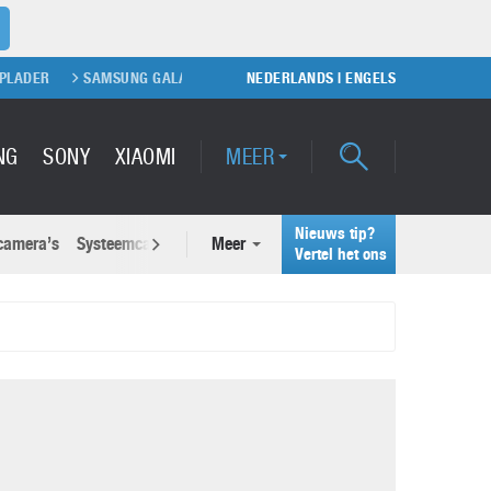
SAMSUNG GALAXY S20
PS5 KOPEN
NEDERLANDS
SAMSUNG GALAXY S21 REVI
|
ENGELS
NG
SONY
XIAOMI
MEER
Nieuws tip?
 camera’s
Systeemcamera’s
Meer
Actuele nieuwsberichten
Vertel het ons
Samsung Unpacked 2022: Galaxy
wsberichten
Z Fold 4 en Galaxy Z Flip 4
26 juli 2022
Waarom voelt je smartphone soms sneller ‘vol’
dan vroeger?
Google Pixel 7 Pro
9 juni 2026
2 maart 2022
Samsung S25: dit moet je weten over de nieuwe