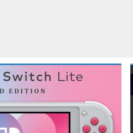
Virtual Reality
Alle merken
Olympus
martphones
Wearables
peakers & HiFi
Alle categorieën
pelcomputers
ysteemcamera’s