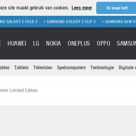
eze site maakt gebruik van cookies.
Lees meer
Ik snap het!
Z FOLD 3
SAMSUNG GALAXY Z FLIP 3
SAMSUNG 65W OPLADER
E
HUAWEI
LG
NOKIA
ONEPLUS
OPPO
SAMSU
ables
Tablets
Televisies
Spelcomputers
Technologie
Digitale
Actuele nieu
Sony
Panasonic
mon Limited Edition
Vivo
Google
onitoren
Tablets
Xiaomi
Microsoft
pvouwbare
Technologie
Canon
Nintendo
elefoons
Televisies
Nikon
S & Software