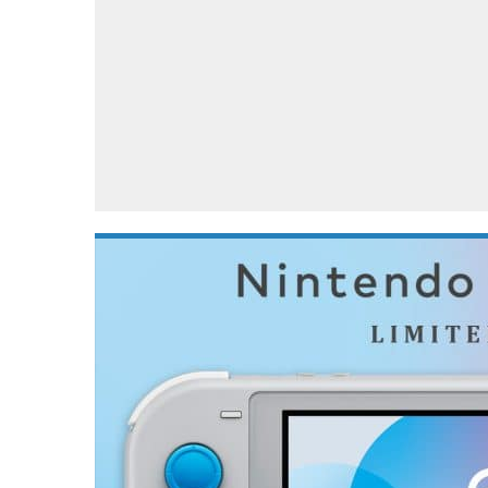
Accessoires
Gratis producten
HTC
Samsung
S
Apps
Hardware
S
Beurzen
Home entertainment
S
Camcorders
Industrie nieuws
S