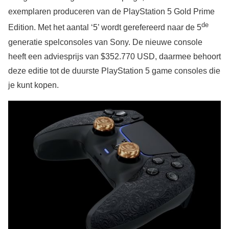
exemplaren produceren van de PlayStation 5 Gold Prime
de
Edition. Met het aantal ‘5’ wordt gerefereerd naar de 5
generatie spelconsoles van Sony. De nieuwe console
heeft een adviesprijs van $352.770 USD, daarmee behoort
deze editie tot de duurste PlayStation 5 game consoles die
je kunt kopen.