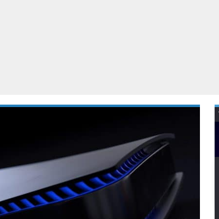
Virtual Reality
Alle merken
Olympus
martphones
Wearables
peakers & HiFi
Alle categorieën
pelcomputers
ysteemcamera’s