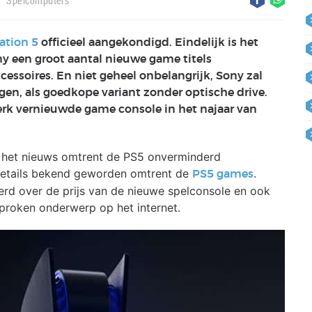
Spelcomputers
ation 5
officieel aangekondigd. Eindelijk is het
y een groot aantal nieuwe game titels
essoires. En niet geheel onbelangrijk, Sony zal
gen, als goedkope variant zonder optische drive.
terk vernieuwde game console in het najaar van
 is het nieuws omtrent de PS5 onverminderd
 details bekend geworden omtrent de
.
PS5 games
rd over de prijs van de nieuwe spelconsole en ook
sproken onderwerp op het internet.