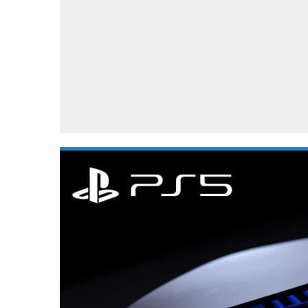
Accessoires
Gratis producten
HTC
Samsung
S
Apps
Hardware
S
Beurzen
Home entertainment
S
Camcorders
Industrie nieuws
S