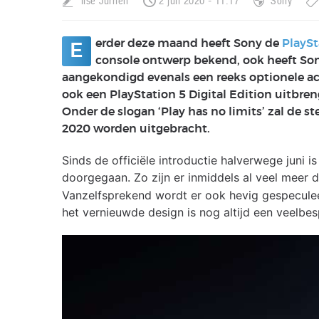
Ilse Jurrien
2 juli 2020 - 11:17
Sony
erder deze maand heeft Sony de
PlaySt
E
console ontwerp bekend, ook heeft Son
aangekondigd evenals een reeks optionele acc
ook een PlayStation 5 Digital Edition uitbren
Onder de slogan ‘Play has no limits’ zal de s
2020 worden uitgebracht.
Sinds de officiële introductie halverwege juni
doorgegaan. Zo zijn er inmiddels al veel meer
Vanzelfsprekend wordt er ook hevig gespeculee
het vernieuwde design is nog altijd een veelbe