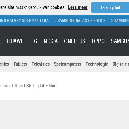
eze site maakt gebruik van cookies.
Lees meer
Ik snap het!
Y NOTE 21 ULTRA
SAMSUNG GALAXY Z FOLD 3
SAMSUNG GALAXY 
E
HUAWEI
LG
NOKIA
ONEPLUS
OPPO
SAMSU
ables
Tablets
Televisies
Spelcomputers
Technologie
Digitale
Actuele nieu
Sony
Panasonic
ie met CD en PS5 Digital Edition
Vivo
Google
onitoren
Tablets
Xiaomi
Microsoft
pvouwbare
Technologie
Canon
Nintendo
elefoons
Televisies
Nikon
S & Software