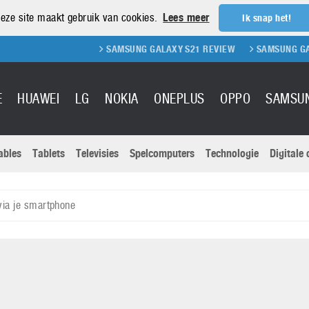
eze site maakt gebruik van cookies.
Lees meer
Ik snap het!
SAMSUNG GALAXY S21 REVIEW
SAMSUNG GALAXY S21,
E
HUAWEI
LG
NOKIA
ONEPLUS
OPPO
SAMSU
ables
Tablets
Televisies
Spelcomputers
Technologie
Digitale
Actuele nieu
Sony
Panasonic
via je smartphone
Vivo
Google
onitoren
Tablets
Xiaomi
Microsoft
pvouwbare
Technologie
Canon
Nintendo
elefoons
Televisies
Nikon
S & Software