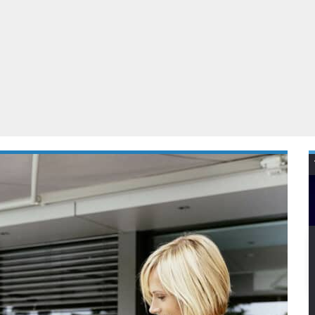
Virtual Reality
Alle merken
Olympus
martphones
Wearables
peakers & HiFi
Alle categorieën
pelcomputers
ysteemcamera’s