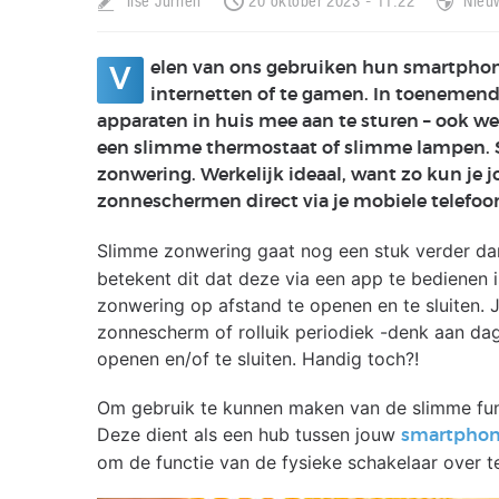
Ilse Jurrien
20 oktober 2023 - 11:22
Nieu
elen van ons gebruiken hun smartphone 
V
internetten of te gamen. In toenemen
apparaten in huis mee aan te sturen – ook 
een slimme thermostaat of slimme lampen. 
zonwering. Werkelijk ideaal, want zo kun je jo
zonneschermen direct via je mobiele telefoon
Slimme zonwering gaat nog een stuk verder dan
betekent dit dat deze via een app te bedienen 
zonwering op afstand te openen en te sluiten. 
zonnescherm of rolluik periodiek -denk aan dag
openen en/of te sluiten. Handig toch?!
Om gebruik te kunnen maken van de slimme func
Deze dient als een hub tussen jouw
smartpho
om de functie van de fysieke schakelaar over 