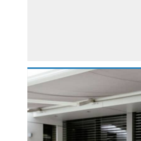
Accessoires
Gratis producten
HTC
Samsung
S
Apps
Hardware
S
Beurzen
Home entertainment
S
Camcorders
Industrie nieuws
S