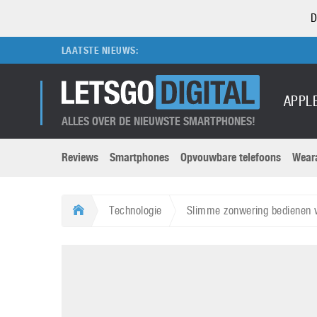
D
LAATSTE NIEUWS:
APPL
ALLES OVER DE NIEUWSTE SMARTPHONES!
Reviews
Smartphones
Opvouwbare telefoons
Wear
Merken submenu
Categorien submenu
Apple
LG
Technologie
Slimme zonwering bedienen 
Caviar
Motorola
5G
Computer
M
Computermuseum
Nokia
Aanbiedingen
Digitale camera’s
O
Honor
OnePlus
t
Abonnement
DSLR camera’s
Huawei
Oppo
O