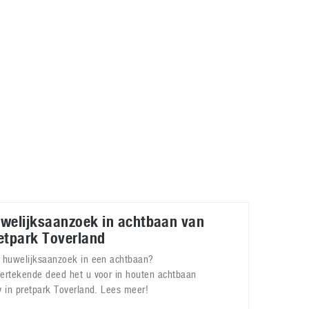
Galaxy
11 augustus 2025
Robot tentoonstelling van Chriet Titulaer in
Bonami Museum
25 oktober 2024
welijksaanzoek in achtbaan van
etpark Toverland
 huwelijksaanzoek in een achtbaan?
ertekende deed het u voor in houten achtbaan
y in pretpark Toverland. Lees meer!