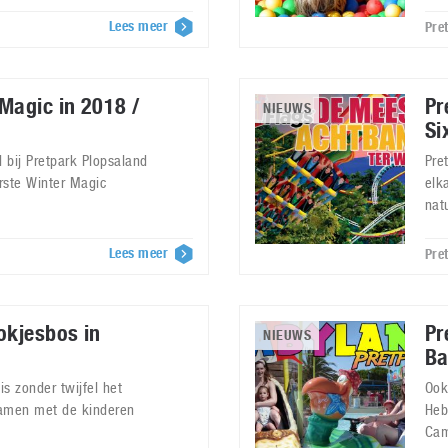
Lees meer
Pre
Magic in 2018 /
Pr
NIEUWS
Si
 bij Pretpark Plopsaland
Pre
rste Winter Magic
elk
nat
Lees meer
Pre
okjesbos in
Pr
NIEUWS
Ba
is zonder twijfel het
Ook
samen met de kinderen
Heb
Cam