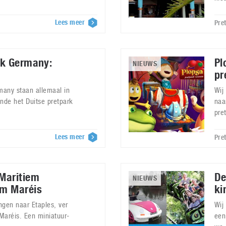
Lees meer
Pre
rk Germany:
Pl
NIEUWS
pr
rmany staan allemaal in
Wij
ende het Duitse pretpark
naa
pre
Lees meer
Pre
Maritiem
De
NIEUWS
um Maréis
ki
ingen naar Etaples, ver
Wij
Maréis. Een miniatuur-
een