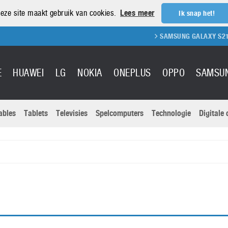
eze site maakt gebruik van cookies.
Lees meer
Ik snap het!
SAMSUNG GALAXY S21 REVIEW
E
HUAWEI
LG
NOKIA
ONEPLUS
OPPO
SAMSU
ables
Tablets
Televisies
Spelcomputers
Technologie
Digitale
Actuele nieu
Sony
Panasonic
Vivo
Google
onitoren
Tablets
Xiaomi
Microsoft
pvouwbare
Technologie
Canon
Nintendo
elefoons
Televisies
Nikon
S & Software