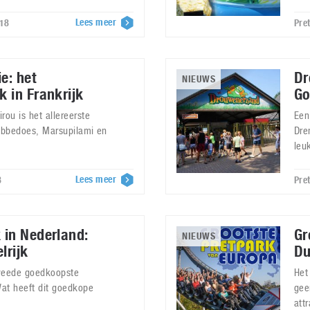
Lees meer
018
Pre
e: het
Dr
NIEUWS
 in Frankrijk
Go
rou is het allereerste
Een
Robbedoes, Marsupilami en
Dre
leu
Lees meer
8
Pre
 in Nederland:
Gr
NIEUWS
lrijk
Du
 tweede goedkoopste
Het
Wat heeft dit goedkope
gee
attr