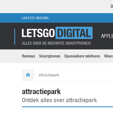
D
LAATSTE NIEUWS:
APPL
ALLES OVER DE NIEUWSTE SMARTPHONES!
Reviews
Smartphones
Opvouwbare telefoons
Wear
Merken submenu
Categorien submenu
Apple
LG
attractiepark
Caviar
Motorola
5G
Computer
M
attractiepark
Computermuseum
Nokia
Aanbiedingen
Digitale camera’s
O
Ontdek alles over attractiepark
Honor
OnePlus
t
Abonnement
DSLR camera’s
Huawei
Oppo
O