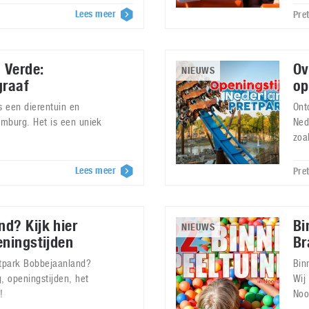
Lees meer
Pre
 Verde:
Ov
NIEUWS
graaf
op
 een dierentuin en
Ont
imburg. Het is een uniek
Ned
zoal
Lees meer
Pre
d? Kijk hier
Bi
NIEUWS
eningstijden
Br
etpark Bobbejaanland?
Bin
g, openingstijden, het
Wij
!
Noo