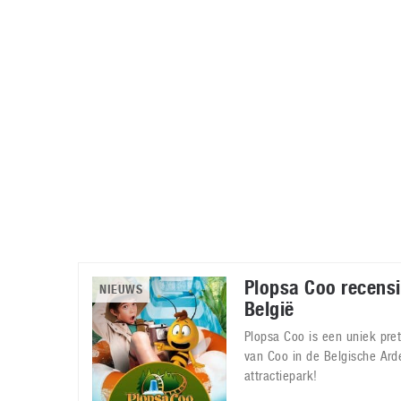
Accessoires
Gratis producten
HTC
Samsung
S
Apps
Hardware
S
Beurzen
Home entertainment
S
Camcorders
Industrie nieuws
S
Plopsa Coo recensi
NIEUWS
België
Plopsa Coo is een uniek pret
van Coo in de Belgische Ard
attractiepark!