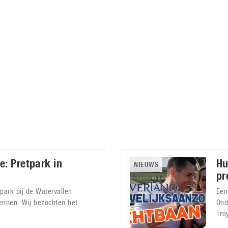
Virtual Reality
Alle merken
Olympus
martphones
Wearables
peakers & HiFi
Alle categorieën
pelcomputers
ysteemcamera’s
e: Pretpark in
Hu
NIEUWS
pr
park bij de Watervallen
Een
ennen. Wij bezochten het
Ond
Tro