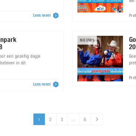
we 
Lees meer
Pre
enpark
Go
NIEUWS
8
20
oor een gezellig dagje
Goe
 beleven in dit
pre
Pre
Lees meer
2
3
…
6
1