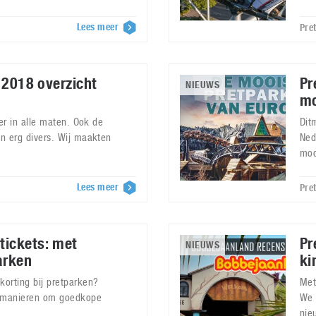
Lees meer
Pre
: 2018 overzicht
Pr
NIEUWS
mo
n er in alle maten. Ook de
Dit
jn erg divers. Wij maakten
Ned
moo
Lees meer
Pre
tickets: met
Pr
NIEUWS
arken
ki
korting bij pretparken?
Met
e manieren om goedkope
We 
nie