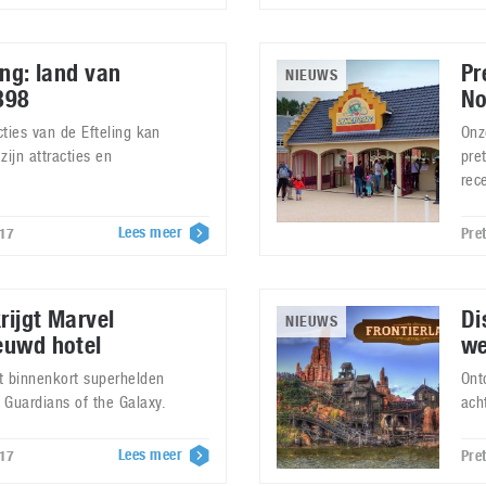
ing: land van
Pr
NIEUWS
898
No
ties van de Efteling kan
Onz
zijn attracties en
pre
rec
Lees meer
017
Pre
rijgt Marvel
Di
NIEUWS
ieuwd hotel
we
t binnenkort superhelden
Ont
 Guardians of the Galaxy.
ach
Lees meer
017
Pre