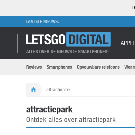
D
LAATSTE NIEUWS:
APPL
ALLES OVER DE NIEUWSTE SMARTPHONES!
Reviews
Smartphones
Opvouwbare telefoons
Wear
Merken submenu
Categorien submenu
Apple
LG
attractiepark
Caviar
Motorola
5G
Computer
M
attractiepark
Computermuseum
Nokia
Aanbiedingen
Digitale camera’s
O
Ontdek alles over attractiepark
Honor
OnePlus
t
Abonnement
DSLR camera’s
Huawei
Oppo
O