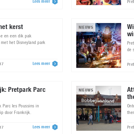
Lees meer
Pre
met kerst
Wi
NIEUWS
wi
se en een dik pak
g met het Disneyland park
Pre
de 
Lees meer
17
Pre
jk: Pretpark Parc
At
NIEUWS
th
k Parc les Poussins in
Ont
rip door Frankrijk.
the
Lees meer
17
Pre