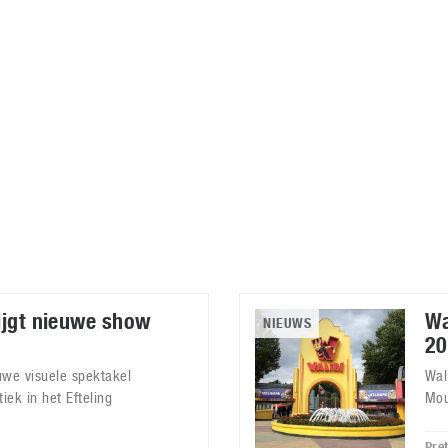
Virtual Reality
Alle merken
Olympus
martphones
Wearables
peakers & HiFi
Alle categorieën
pelcomputers
ysteemcamera’s
rijgt nieuwe show
Wa
NIEUWS
20
uwe visuele spektakel
Wal
ek in het Efteling
Mou
Pre