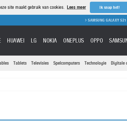
eze site maakt gebruik van cookies.
Lees meer
Ik snap het!
SAMSUNG GALAXY S21 REVIEW
E
HUAWEI
LG
NOKIA
ONEPLUS
OPPO
SAMSU
ables
Tablets
Televisies
Spelcomputers
Technologie
Digitale
Actuele nieu
Sony
Panasonic
Vivo
Google
onitoren
Tablets
Xiaomi
Microsoft
pvouwbare
Technologie
Canon
Nintendo
elefoons
Televisies
Nikon
S & Software