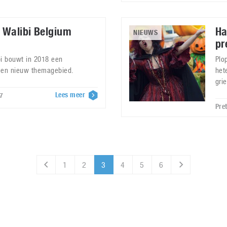
n Walibi Belgium
Ha
NIEUWS
pr
bi bouwt in 2018 een
Plo
 een nieuw themagebied.
het
gri
Lees meer
7
Pre
1
2
3
4
5
6