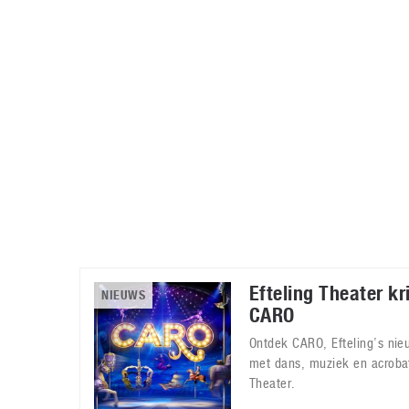
Accessoires
Gratis producten
HTC
Samsung
S
Apps
Hardware
S
Beurzen
Home entertainment
S
Camcorders
Industrie nieuws
S
Efteling Theater k
NIEUWS
CARO
Ontdek CARO, Efteling’s nie
met dans, muziek en acrobati
Theater.