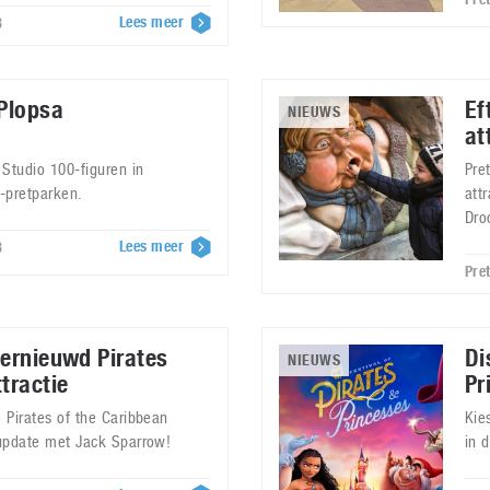
Lees meer
8
 Plopsa
Ef
NIEUWS
at
 Studio 100-figuren in
Pre
-pretparken.
att
Dro
Lees meer
8
Pre
vernieuwd Pirates
Di
NIEUWS
tractie
Pr
e Pirates of the Caribbean
Kie
e update met Jack Sparrow!
in 