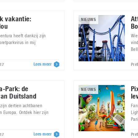
rk vakantie:
At
NIEUWS
lou
Bo
ntura heeft dankzij zijn
Wie
pretparkvirus in mij
vin
Bel
Lees meer
017
Pre
a-Park: de
Pi
NIEUWS
van Duitsland
le
zijn dertien achtbanen
Fan
an Europa. Ontdek hier zijn
Lig
Pari
Lees meer
017
Pre