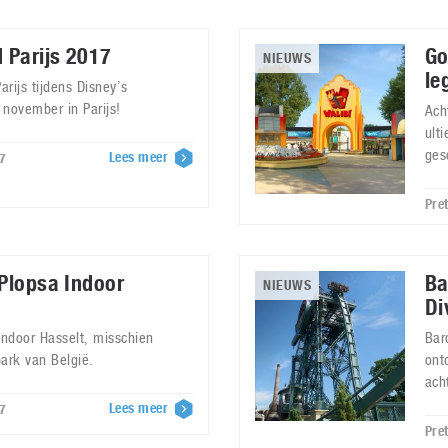
d Parijs 2017
Go
NIEUWS
le
arijs tijdens Disney’s
 november in Parijs!
Ach
ult
ges
Lees meer
7
Pre
 Plopsa Indoor
Ba
NIEUWS
Di
ndoor Hasselt, misschien
Bar
ark van België.
ont
ach
Lees meer
7
Pre