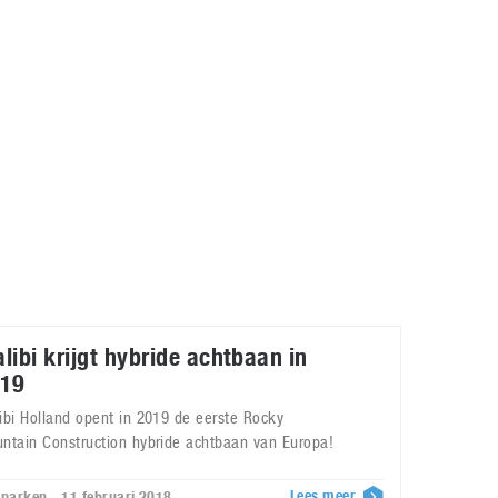
Galaxy
11 augustus 2025
Robot tentoonstelling van Chriet Titulaer in
Bonami Museum
25 oktober 2024
libi krijgt hybride achtbaan in
19
ibi Holland opent in 2019 de eerste Rocky
ntain Construction hybride achtbaan van Europa!
Lees meer
tparken - 11 februari 2018