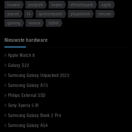
huawei
pretpark
kopen
attractiepark
apple
xiaomi
tv
spelcomputer
playstation
nieuwe
gaming
review
tablet
Nieuwste hardware
Apple Watch 8
Galaxy S22
Samsung Galaxy Unpacked 2022
Samsung Galaxy A73
Philips External SSD
Sony Xperia 5 III
Samsung Galaxy Book 2 Pro
Samsung Galaxy A54