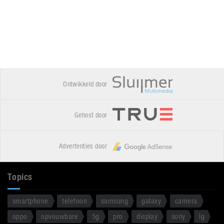
Ontwikkeld door
Gehost door
Advertenties door
Topics
smartphone
telefoon
samsung
galaxy
camera
oppo
opvouwbare
5g
pro
display
sony
lg