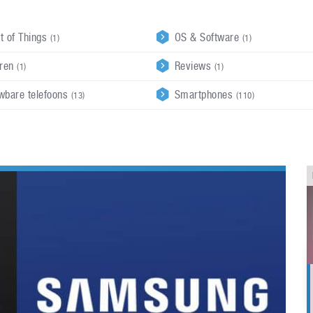
et of Things
OS & Software
(1)
(1)
oren
Reviews
(1)
(1)
wbare telefoons
Smartphones
(13)
(110)