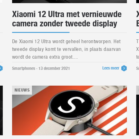
Xiaomi 12 Ultra met vernieuwde
camera zonder tweede display
De Xiaomi 12 Ultra wordt geheel herontworpen. Het
T
tweede display komt te vervallen, in plaats daarvan
X
wordt de camera extra groot....
t
Lees meer
Smartphones - 13 december 2021
S
NIEUWS