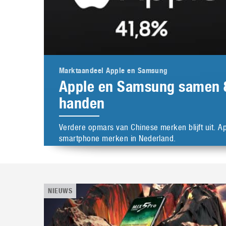
Marktaandeel Apple en Samsung
Apple en Samsung samen 
handen
Verdere opmars van Chinese merken blijft uit. A
smartphone merken in Nederland.
NIEUWS