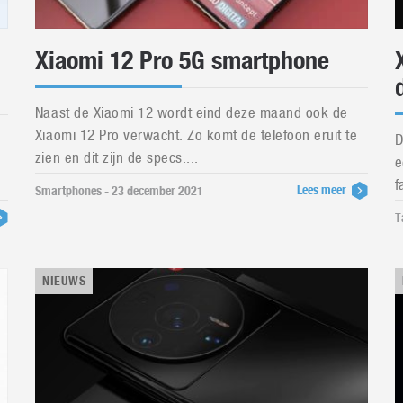
Xiaomi 12 Pro 5G smartphone
Naast de Xiaomi 12 wordt eind deze maand ook de
Xiaomi 12 Pro verwacht. Zo komt de telefoon eruit te
D
zien en dit zijn de specs....
e
f
Lees meer
Smartphones - 23 december 2021
T
NIEUWS