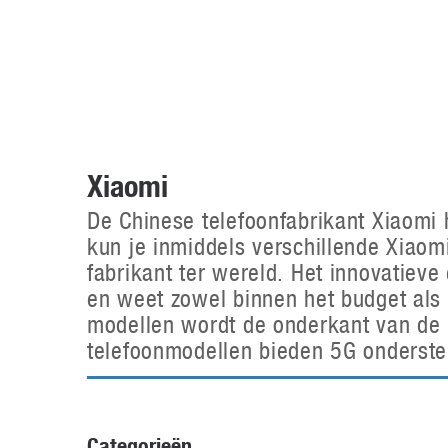
Accessoires
Gratis producten
HTC
Samsung
S
Apps
Hardware
S
Beurzen
Home entertainment
S
Camcorders
Industrie nieuws
S
Xiaomi
De Chinese telefoonfabrikant Xiaomi 
kun je inmiddels verschillende Xiao
fabrikant ter wereld. Het innovatieve
en weet zowel binnen het budget als
modellen wordt de onderkant van de 
telefoonmodellen bieden 5G onderste
Categorieën