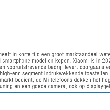
Virtual Reality
Alle merken
Olympus
martphones
Wearables
peakers & HiFi
Alle categorieën
pelcomputers
ysteemcamera’s
heeft in korte tijd een groot marktaandeel we
mi smartphone modellen kopen. Xiaomi is in 2
 en vooruitstrevende bedrijf levert doorgaans e
 high-end segment indrukwekkende toestellen 
markt bedient, de Mi telefoons dekken het ho
uning en een goede camera, ook op displaygebi