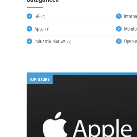
5G
Intern
(2)
Apps
Monit
(1)
Industrie nieuws
Opvou
(4)
TOP STORY