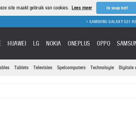
eze site maakt gebruik van cookies.
Lees meer
Ik snap het!
SAMSUNG GALAXY S21 REVIEW
SAM
E
HUAWEI
LG
NOKIA
ONEPLUS
OPPO
SAMSU
ables
Tablets
Televisies
Spelcomputers
Technologie
Digitale
Actuele nieu
Sony
Panasonic
Vivo
Google
onitoren
Tablets
Xiaomi
Microsoft
pvouwbare
Technologie
Canon
Nintendo
elefoons
Televisies
Nikon
S & Software