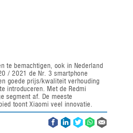
Galaxy
11 augustus 2025
Robot tentoonstelling van Chriet Titulaer in
Bonami Museum
25 oktober 2024
ten te bemachtigen, ook in Nederland
020 / 2021 de Nr. 3 smartphone
en goede prijs/kwaliteit verhouding
te introduceren. Met de Redmi
ge segment af. De meeste
ed toont Xiaomi veel innovatie.