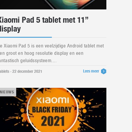
Xiaomi Pad 5 tablet met 11”
display
e Xiaomi Pad 5 is een veelzijdige Android tablet met
en groot en hoog resolutie display en een
antastisch geluidssysteem....
Lees meer
ablets - 22 december 2021
NIEUWS