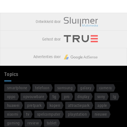
Ontwikkeld door
Gehost door
Advertenties door
Topics
smartphone
telefoon
samsung
galaxy
camera
oppo
opvouwbare
5g
pro
display
sony
lg
huawei
pretpark
kopen
attractiepark
apple
xiaomi
tv
spelcomputer
playstation
nieuwe
gaming
review
tablet