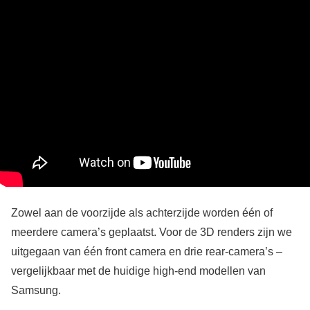
Zowel aan de voorzijde als achterzijde worden één of
meerdere camera’s geplaatst. Voor de 3D renders zijn we
uitgegaan van één front camera en drie rear-camera’s –
vergelijkbaar met de huidige high-end modellen van
Samsung.