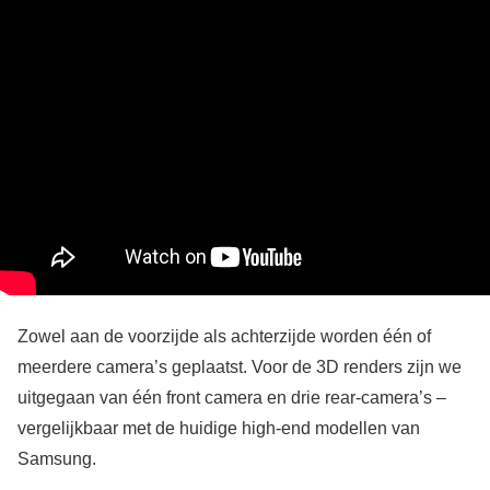
Zowel aan de voorzijde als achterzijde worden één of
meerdere camera’s geplaatst. Voor de 3D renders zijn we
uitgegaan van één front camera en drie rear-camera’s –
vergelijkbaar met de huidige high-end modellen van
Samsung.