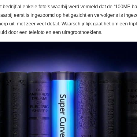
bedrijf al enkele foto’s waarbij werd vermeld dat de ‘100MP barr
waarbij eerst is ingezoomd op het gezicht en vervolgens is ing
erp uit, met zeer veel detail. Waarschijnlijk gaat het om een tri
d door een telefoto en een ulragroothoeklens.