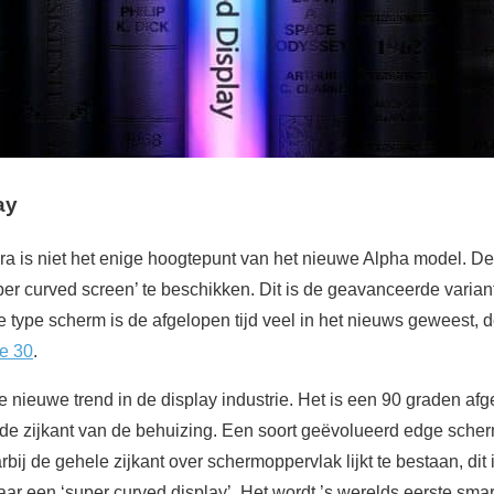
ay
a is niet het enige hoogtepunt van het nieuwe Alpha model. Deze
r curved screen’ te beschikken. Dit is de geavanceerde variant
e type scherm is de afgelopen tijd veel in het nieuws geweest,
e 30
.
e nieuwe trend in de display industrie. Het is een 90 graden af
 de zijkant van de behuizing. Een soort geëvolueerd edge scher
rbij de gehele zijkant over schermoppervlak lijkt te bestaan, di
aar een ‘super curved display’. Het wordt ’s werelds eerste sma