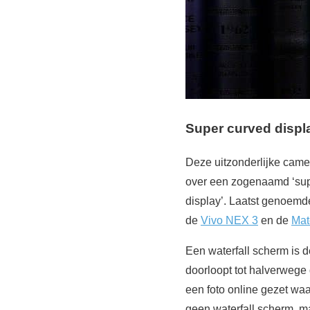
Super curved displ
Deze uitzonderlijke camer
over een zogenaamd ‘supe
display’. Laatst genoemd
de
Vivo NEX 3
en de
Mat
Een waterfall scherm is d
doorloopt tot halverwege
een foto online gezet waa
geen waterfall scherm, m