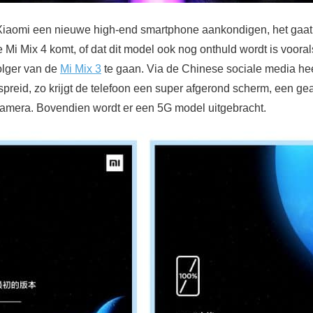
Xiaomi een nieuwe high-end smartphone aankondigen, het gaat 
de Mi Mix 4 komt, of dat dit model ook nog onthuld wordt is voora
olger van de
Mi Mix 3
te gaan. Via de Chinese sociale media heef
spreid, zo krijgt de telefoon een super afgerond scherm, een g
camera. Bovendien wordt er een 5G model uitgebracht.