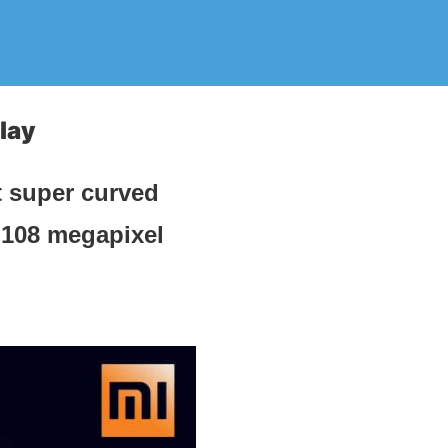
lay
t super curved
n 108 megapixel