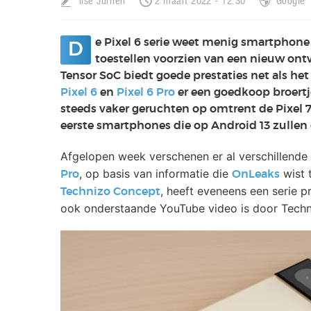
Ilse Jurrien
2 maart 2022 - 12:30
Google
e Pixel 6 serie weet menig smartphone 
D
toestellen voorzien van een nieuw ontw
Tensor SoC biedt goede prestaties net als h
Pixel 6
en
Pixel 6 Pro
er een goedkoop broertje
steeds vaker geruchten op omtrent de Pixel 7 
eerste smartphones die op Android 13 zullen 
Afgelopen week verschenen er al verschillende 
, op basis van informatie die
wist 
Pro
OnLeaks
, heeft eveneens een serie
Technizo Concept
ook onderstaande YouTube video is door Tech