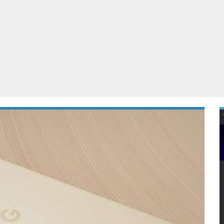
Virtual Reality
Alle merken
Olympus
martphones
Wearables
peakers & HiFi
Alle categorieën
pelcomputers
ysteemcamera’s