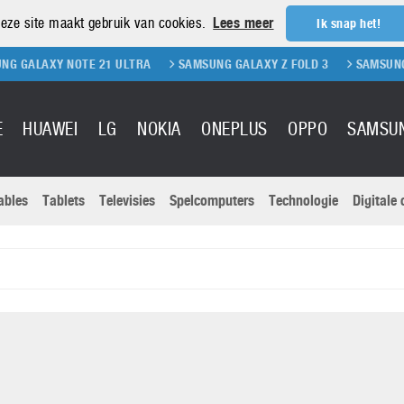
eze site maakt gebruik van cookies.
Lees meer
Ik snap het!
 NOTE 21 ULTRA
SAMSUNG GALAXY Z FOLD 3
SAMSUNG GALAXY Z 
E
HUAWEI
LG
NOKIA
ONEPLUS
OPPO
SAMSU
ables
Tablets
Televisies
Spelcomputers
Technologie
Digitale
Actuele nieu
Sony
Panasonic
Vivo
Google
onitoren
Tablets
Xiaomi
Microsoft
pvouwbare
Technologie
Canon
Nintendo
elefoons
Televisies
Nikon
S & Software