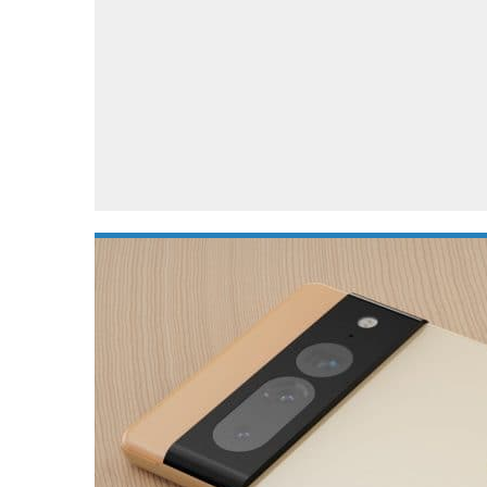
Accessoires
Gratis producten
HTC
Samsung
S
Apps
Hardware
S
Beurzen
Home entertainment
S
Camcorders
Industrie nieuws
S