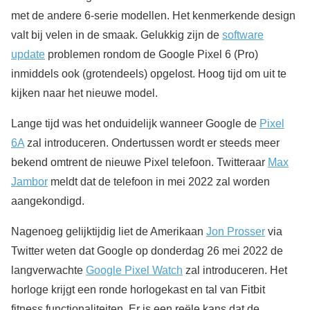
met de andere 6-serie modellen. Het kenmerkende design
valt bij velen in de smaak. Gelukkig zijn de
software
update
problemen rondom de Google Pixel 6 (Pro)
inmiddels ook (grotendeels) opgelost. Hoog tijd om uit te
kijken naar het nieuwe model.
Lange tijd was het onduidelijk wanneer Google de
Pixel
6A
zal introduceren. Ondertussen wordt er steeds meer
bekend omtrent de nieuwe Pixel telefoon. Twitteraar
Max
Jambor
meldt dat de telefoon in mei 2022 zal worden
aangekondigd.
Nagenoeg gelijktijdig liet de Amerikaan
Jon Prosser
via
Twitter weten dat Google op donderdag 26 mei 2022 de
langverwachte
Google Pixel Watch
zal introduceren. Het
horloge krijgt een ronde horlogekast en tal van Fitbit
fitness functionaliteiten. Er is een reële kans dat de