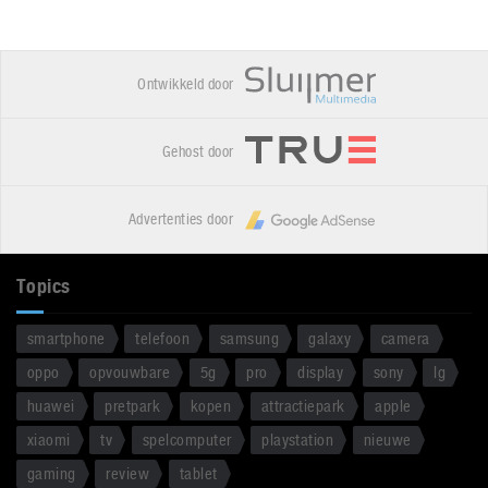
Ontwikkeld door
Gehost door
Advertenties door
Topics
smartphone
telefoon
samsung
galaxy
camera
oppo
opvouwbare
5g
pro
display
sony
lg
huawei
pretpark
kopen
attractiepark
apple
xiaomi
tv
spelcomputer
playstation
nieuwe
gaming
review
tablet