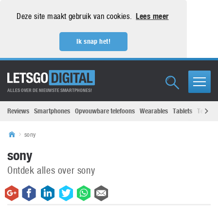
Deze site maakt gebruik van cookies.
Lees meer
Ik snap het!
ALLES OVER DE NIEUWSTE SMARTPHONES!
Reviews
Smartphones
Opvouwbare telefoons
Wearables
Tablets
Televisi
sony
sony
Ontdek alles over sony