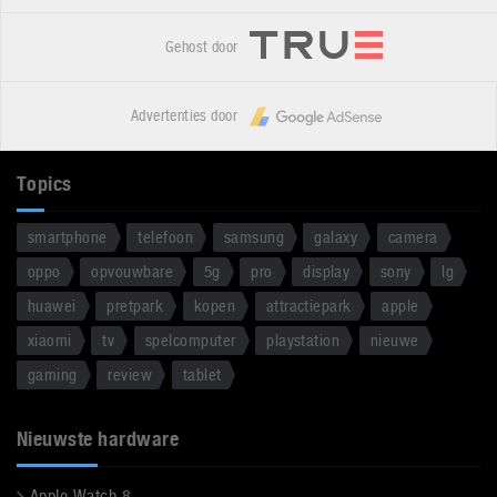
Gehost door
Advertenties door
Topics
smartphone
telefoon
samsung
galaxy
camera
oppo
opvouwbare
5g
pro
display
sony
lg
huawei
pretpark
kopen
attractiepark
apple
xiaomi
tv
spelcomputer
playstation
nieuwe
gaming
review
tablet
Nieuwste hardware
Apple Watch 8