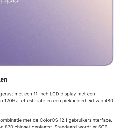
ken
tgerust met een 11-inch LCD display met een
en 120Hz refresh-rate en een piekhelderheid van 480
combinatie met de ColorOS 12.1 gebruikersinterface.
 870 chipset geplaatst. Standaard wordt er 6GB