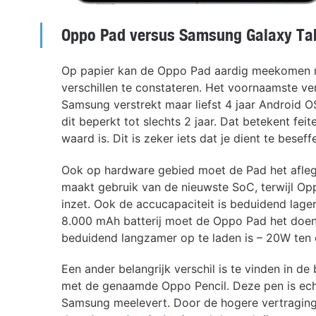
Oppo Pad versus Samsung Galaxy Ta
Op papier kan de Oppo Pad aardig meekomen met
verschillen te constateren. Het voornaamste ver
Samsung verstrekt maar liefst 4 jaar Android OS
dit beperkt tot slechts 2 jaar. Dat betekent feit
waard is. Dit is zeker iets dat je dient te besef
Ook op hardware gebied moet de Pad het afle
maakt gebruik van de nieuwste SoC, terwijl 
inzet. Ook de accucapaciteit is beduidend lag
8.000 mAh batterij moet de Oppo Pad het doen
beduidend langzamer op te laden is – 20W ten
Een ander belangrijk verschil is te vinden in d
met de genaamde Oppo Pencil. Deze pen is ech
Samsung meelevert. Door de hogere vertraging 