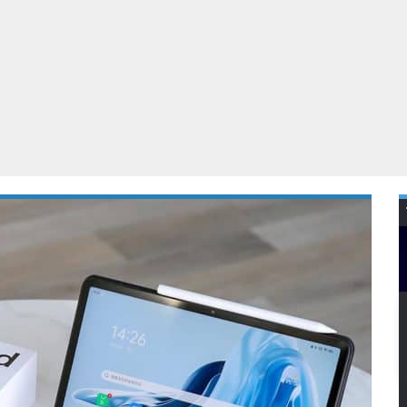
Virtual Reality
Alle merken
Olympus
martphones
Wearables
peakers & HiFi
Alle categorieën
pelcomputers
ysteemcamera’s