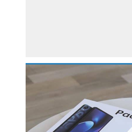
Accessoires
Gratis producten
HTC
Samsung
S
Apps
Hardware
S
Beurzen
Home entertainment
S
Camcorders
Industrie nieuws
S