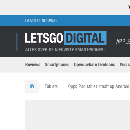
D
LAATSTE NIEUWS:
APPL
ALLES OVER DE NIEUWSTE SMARTPHONES!
Reviews
Smartphones
Opvouwbare telefoons
Wear
Merken submenu
Categorien submenu
Apple
LG
Tablets
Oppo Pad tablet draait op Android
Caviar
Motorola
5G
Computer
M
Computermuseum
Nokia
Aanbiedingen
Digitale camera’s
O
Honor
OnePlus
t
Abonnement
DSLR camera’s
Huawei
Oppo
O