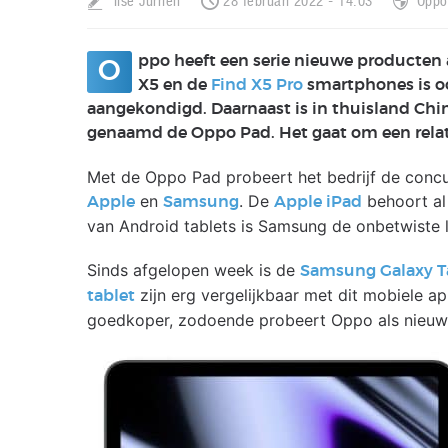
Ilse Jurrien
28 februari 2022 - 14:03
Oppo
ppo heeft een serie nieuwe producten 
O
X5 en de
Find X5 Pro
smartphones is oo
aangekondigd. Daarnaast is in thuisland Chin
genaamd de Oppo Pad. Het gaat om een relati
Met de Oppo Pad probeert het bedrijf de conc
en
. De
behoort al 
Apple
Samsung
Apple iPad
van Android tablets is Samsung de onbetwiste l
Sinds afgelopen week is de
Samsung Galaxy T
zijn erg vergelijkbaar met dit mobiele ap
tablet
goedkoper, zodoende probeert Oppo als nieuw