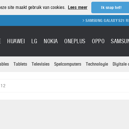
eze site maakt gebruik van cookies.
Lees meer
Ik snap het!
SAMSUNG GALAXY S21 REVIEW
S
E
HUAWEI
LG
NOKIA
ONEPLUS
OPPO
SAMSU
ables
Tablets
Televisies
Spelcomputers
Technologie
Digitale
Actuele nieu
Sony
Panasonic
 12
Vivo
Google
onitoren
Tablets
Xiaomi
Microsoft
pvouwbare
Technologie
Canon
Nintendo
elefoons
Televisies
Nikon
S & Software