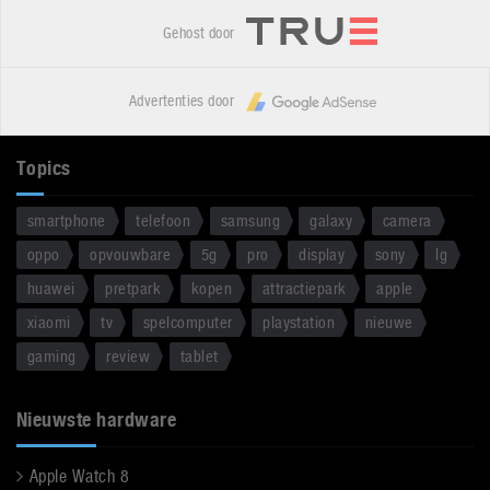
Gehost door
Advertenties door
Topics
smartphone
telefoon
samsung
galaxy
camera
oppo
opvouwbare
5g
pro
display
sony
lg
huawei
pretpark
kopen
attractiepark
apple
xiaomi
tv
spelcomputer
playstation
nieuwe
gaming
review
tablet
Nieuwste hardware
Apple Watch 8