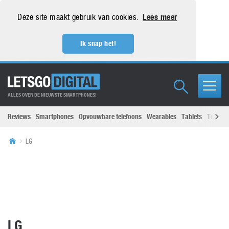
Deze site maakt gebruik van cookies.
Lees meer
Ik snap het!
ALLES OVER DE NIEUWSTE SMARTPHONES!
Reviews
Smartphones
Opvouwbare telefoons
Wearables
Tablets
Televisi
LG
LG