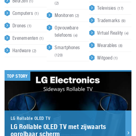
Beurzen
(1)
(2)
Televisies
(17)
Computers
(1)
Monitoren
(2)
Trademarks
(9)
Drones
(1)
Opvouwbare
Virtual Reality
(4)
telefoons
(4)
Evenementen
(1)
Wearables
(8)
Smartphones
Hardware
(2)
(120)
Witgoed
(1)
TOP STORY
LG Rollable OLED TV
LG Rollable OLED TV met zijwaarts
oprolbaar scherm